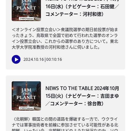
16日(水)（ナビゲーター：石田健／
コメンテーター：河村和徳）
＜オンライン投票立会い＞衆議院選挙の期日前投票が始ま
ったきょう、鳥取県で全国で初めて行われた選挙のオンラ
イン投票立会い、これからの選挙のあり方について。東北
大学大学院准教授の河村和徳さんに伺いました。
2024.10.16
|
00:10:16
NEWS TO THE TABLE 2024年10月
15日(火)（ナビゲーター：吉田まゆ
／コメンテーター：徐台教）
〈北朝鮮〉韓国との間の道路を爆破する一方で、ウクライ
ナでは軍事技術者を前線に参加させている可能性がある北
朝鮮。いったい今、北朝鮮はどのような状況なのか、ソウ