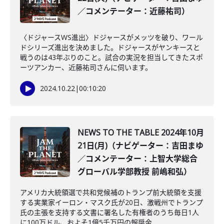
／コメンテーター：近藤祐司）
〈ドジャースWS進出〉ドジャースがメッツを破り、ワール
ドシリーズ進出を決めました。ドジャースがヤンキースと
戦うのは43年ぶりのこと。試合の実況を担当してきたスポ
ーツアンカー、近藤祐司さんに伺います。
2024.10.22
|
00:10:20
NEWS TO THE TABLE 2024年10月
21日(月)（ナビゲーター：吉田まゆ
／コメンテーター：上智大学総合
グローバル学部教授 前嶋和弘）
アメリカ大統領選で共和党候補のトランプ前大統領を支援
する実業家イーロン・マスク氏が20日、激戦州でトランプ
氏の主張を支持する文書に署名した有権者のうち毎日1人
に100万ドル、およそ1億5千万円の報奨金...