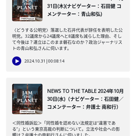
31日(木)(ナビゲーター：石田健 コ
メンテーター：青山和弘)
〈どうする公明党〉落選した石井代表が辞任を表明した公
明党。32議席から24議席へと8議席も減らした理由、そし
て今後は？連立はこのまま磐石なのか？政治ジャーナリス
トの青山和弘さんに伺います。
2024.10.31
|
00:08:14
NEWS TO THE TABLE 2024年10月
30日(水)（ナビゲーター：石田健／
コメンテーター：弁護士 南和行）
＜同性婚訴訟＞「同性婚を認めない法規定は“違憲であ
る”」という東京高裁の判断について。立法や社会への影
響は？弁護士の南和行さんに伺いました。