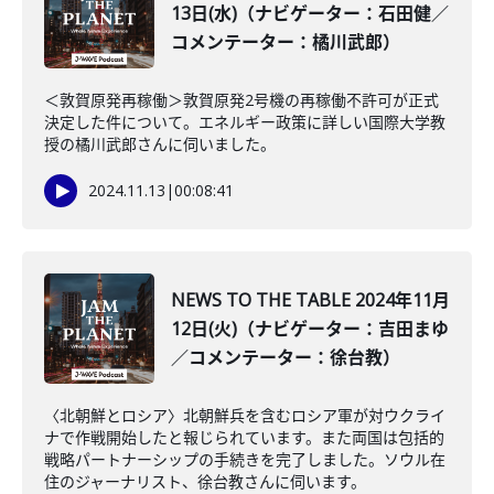
13日(水)（ナビゲーター：石田健／
コメンテーター：橘川武郎）
＜敦賀原発再稼働＞敦賀原発2号機の再稼働不許可が正式
決定した件について。エネルギー政策に詳しい国際大学教
授の橘川武郎さんに伺いました。
2024.11.13
|
00:08:41
NEWS TO THE TABLE 2024年11月
12日(火)（ナビゲーター：吉田まゆ
／コメンテーター：徐台教）
〈北朝鮮とロシア〉北朝鮮兵を含むロシア軍が対ウクライ
ナで作戦開始したと報じられています。また両国は包括的
戦略パートナーシップの手続きを完了しました。ソウル在
住のジャーナリスト、徐台教さんに伺います。