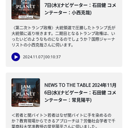
7日(木)(ナビゲーター：石田健 コメ
ンテーター：小西克哉)
〈第二次トランプ政権〉大統領選で圧勝したトランプ氏が
大統領に返り咲きます。二期目となるトランプ政権は、い
ったいどのようなものになるのでしょうか？国際ジャーナ
リストの小西克哉さんに伺います。
2024.11.07
|
00:10:37
NEWS TO THE TABLE 2024年11月
6日(水)(ナビゲーター：石田健 コメ
ンテーター：常見陽平)
＜若者と闇バイト＞若者はなぜ闇バイトに手を染めるの
か？教育現場からできるアプローチは？労働社会学者で千
葉商科大学准教授の常見陽平さんに伺いました。