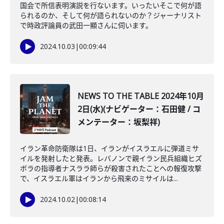
国会で所信表明演説を行ないます。いったいそこで何が語
られるのか、そして何が語られないのか？ジャーナリスト
で時政評論員の武田一顯さんに伺います。
2024.10.03
|
00:09:44
NEWS TO THE TABLE 2024年10月
2日(水)(ナビゲーター：石田健 / コ
メンテーター：坂梨祥)
イラン革命防衛隊は1日、イランがイスラエルに弾道ミサ
イルを発射したと発表。レバノンで親イラン民兵組織ヒズ
ボラの指導者ナスララ師らが殺害されたことへの報復攻撃
で、イスラエル軍はイランから飛来のミサイルは...
2024.10.02
|
00:08:14