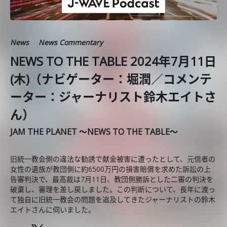
News
News Commentary
NEWS TO THE TABLE 2024年7月11日
(木)（ナビゲーター：堀潤／コメンテ
ーター：ジャーナリスト鈴木エイトさ
ん）
JAM THE PLANET ～NEWS TO THE TABLE～
旧統一教会側の違法な勧誘で献金被害に遭ったとして、元信者の
女性の遺族が教団側に約6500万円の損害賠償を求めた訴訟の上
告審判決で、最高裁は7月11日、教団側勝訴とした二審の判決を
破棄し、審理を差し戻しました。この判断について、長年に渡っ
て独自に旧統一教会の問題を追及してきたジャーナリストの鈴木
エイトさんに伺いました。