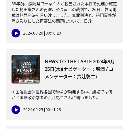
58年前、静岡県で一家４人が殺害された事件で死刑が確定
した袴田巌さんの再審、やり直しの裁判で、26日、静岡地
裁は無罪判決を言い渡しました。無罪判決と、袴田事件が
浮き彫りにした再審法の問題について、日弁...
2024.09.26
|
00:10:20
NEWS TO THE TABLE 2024年9月
25日(水)(ナビゲーター：堀潤 / コ
メンテーター：六辻彰二)
＜国連総会＞世界各国で紛争が勃発する中、議場では何
が？国際政治学者の六辻彰二さんに伺いました。
2024.09.25
|
00:11:23