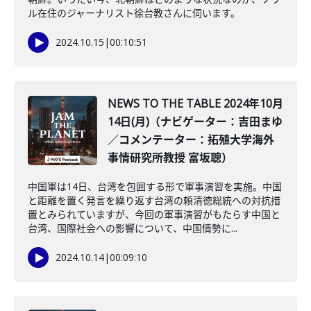
ル在住のジャーナリスト徐台教さんに伺います。
2024.10.15
|
00:10:51
NEWS TO THE TABLE 2024年10月
14日(月)（ナビゲーター：吉田まゆ
／コメンテーター：拓殖大学海外
事情研究所教授 富坂聰）
中国軍は14日、台湾を包囲する形で軍事演習を実施。中国
と距離を置く発言を繰り返す台湾の頼清徳総統への対抗措
置とみられていますが、今回の軍事演習がもたらす中国と
台湾、国際社会への影響について、中国情勢に...
2024.10.14
|
00:09:10