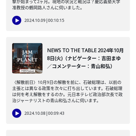
撃が始まって2ヶ月。現地の状況と戦況は？慶応義塾大学
准教授の鶴岡路人さんに伺いました。
2024.10.09
|
00:10:15
NEWS TO THE TABLE 2024年10月
8日(火)（ナビゲーター：吉田まゆ
／コメンテーター：青山和弘）
〈解散前日〉10月9日の解散を前に、石破総理は、以前の
主張とは異なる政策を次々に打ち出しています。石破総理
は何を考え解散をするのか。元日本テレビ政治部次長で政
治ジャーナリストの青山和弘さんに伺います。
2024.10.08
|
00:09:43