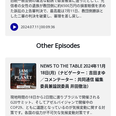
旧統一教会側の違法な勧誘で献金被害に遭ったとして、元
信者の女性の遺族が教団側に約6500万円の損害賠償を求め
た訴訟の上告審判決で、最高裁は7月11日、教団側勝訴と
した二審の判決を破棄し、審理を差し戻し...
2024.07.11
|
00:09:36
Other Episodes
NEWS TO THE TABLE 2024年11月
18日(月)（ナビゲーター：吉田まゆ
／コメンテーター：共同通信 編集
委員兼論説委員 井田徹治）
現地時間の18日から2日間に渡りブラジルで開催される
G20サミット、そしてアゼルバイジャンで開催中の
COP29、ともに議題となっているのが気候変動に関する対
策です。各国の協力が不可欠な気候変動対策です...