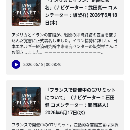
「アメリカとイラン、覚書に署
名」(ナビゲーター：武田真一 コメ
ンテーター：坂梨祥) 2026年6月18
日(木)
アメリカとイランの首脳が、戦闘の即時終結の宣言を盛り
込んだ覚書に正式署名しました。イラン情勢に詳しい、日
本エネルギー経済研究所中東研究センターの坂梨祥さんに
お聞きしました。＝＝＝＝＝＝＝＝＝＝＝＝＝＝...
2026.06.18
|
00:08:46
「フランスで開催中のG7サミット
について」（ナビゲーター：石田
健 コメンテーター：鶴岡路人）
2026年6月17日(水)
フランスで開催中のG7サミット。包括的な首脳宣言は採択