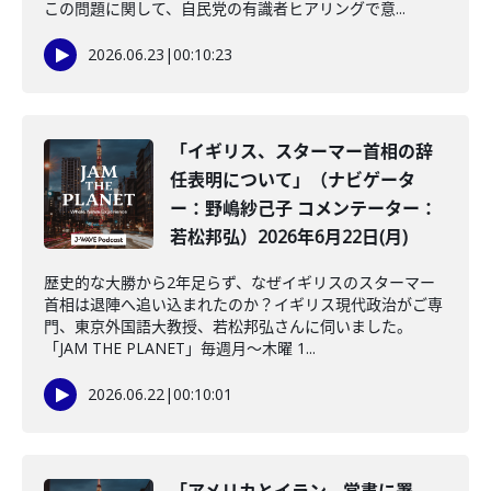
この問題に関して、自民党の有識者ヒアリングで意...
2026.06.23
|
00:10:23
「イギリス、スターマー首相の辞
任表明について」（ナビゲータ
ー：野嶋紗己子 コメンテーター：
若松邦弘）2026年6月22日(月)
歴史的な大勝から2年足らず、なぜイギリスのスターマー
首相は退陣へ追い込まれたのか？イギリス現代政治がご専
門、東京外国語大教授、若松邦弘さんに伺いました。
「JAM THE PLANET」毎週月～木曜 1...
2026.06.22
|
00:10:01