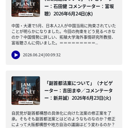
ー：石田健 コメンテーター：富坂
聰）2026年6月24日(水)
中国・大連で5月、日本人2人が中国当局に拘束されていた
ことが明らかになりました。今回の拘束をどう見るべきな
のか？中国情勢に詳しい、拓殖大学海外事情研究所教授、
富坂聰さんに伺いました。＝＝＝＝＝＝＝＝＝...
2026.06.24
|
00:09:32
「副首都法案について」（ナビゲ
ーター：吉田まゆ／コメンテータ
ー：新井誠）2026年6月23日(火)
自民党が副首都構想の具体化に向けた法案の修正案を了
承。そもそも副首都法案とはどのようなものなのか？修正
によって大阪都構想や地方自治の議論はどう変わるのか？