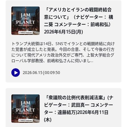
「アメリカとイランの戦闘終結合
意について」（ナビゲーター： 構
二葵 コメンテーター：前嶋和弘）
2026年6月15日(月)
トランプ大統領は14日、SNSでイランとの戦闘終結に向け
た覚書が成立したと発表。今回の合意、そして今後の行方
について現代アメリカ政治外交がご専門、上智大学総合グ
ローバル学部教授、前嶋和弘さんに伺いまし...
2026.06.15
|
00:09:50
「衆議院の比例代表削減法案」(ナ
ビゲーター：武田真一 コメンテー
ター：遠藤結万)2026年6月11日
(木)