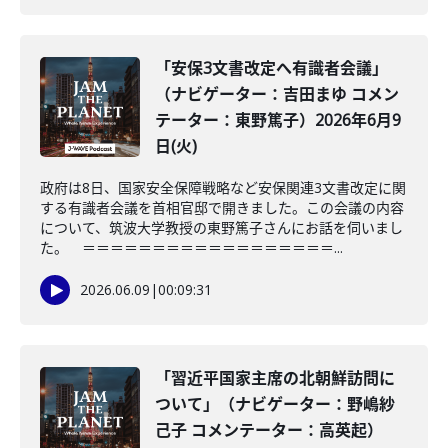
「安保3文書改定へ有識者会議」
（ナビゲーター：吉田まゆ コメン
テーター：東野篤子）2026年6月9
日(火)
政府は8日、国家安全保障戦略など安保関連3文書改定に関
する有識者会議を首相官邸で開きました。この会議の内容
について、筑波大学教授の東野篤子さんにお話を伺いまし
た。 ＝＝＝＝＝＝＝＝＝＝＝＝＝＝＝＝＝＝...
2026.06.09
|
00:09:31
「習近平国家主席の北朝鮮訪問に
ついて」（ナビゲーター：野嶋紗
己子 コメンテーター：高英起）