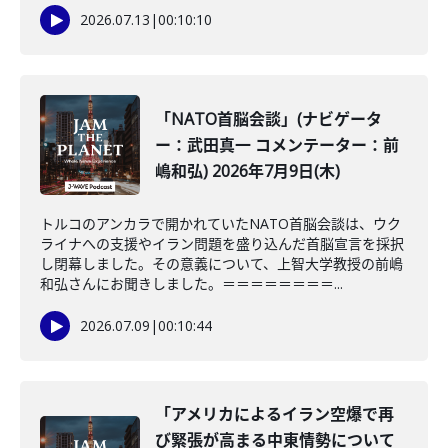
2026.07.13
|
00:10:10
「NATO首脳会談」(ナビゲータ
ー：武田真一 コメンテーター：前
嶋和弘) 2026年7月9日(木)
トルコのアンカラで開かれていたNATO首脳会談は、ウク
ライナへの支援やイラン問題を盛り込んだ首脳宣言を採択
し閉幕しました。その意義について、上智大学教授の前嶋
和弘さんにお聞きしました。＝＝＝＝＝＝＝＝...
2026.07.09
|
00:10:44
「アメリカによるイラン空爆で再
び緊張が高まる中東情勢について