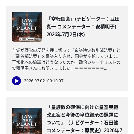
「空転国会」(ナビゲーター：武田
真一 コメンテーター：安積明子)
2026年7月2日(木)
与党が野党の反発を押し切って「衆議院定数削減法案」と
「副首都法案」を審議入りさせ、国会が空転しています。
正常化への協議はどうなったのか。政治ジャーナリストの
安積明子さんにお聞きしました。＝＝＝＝＝＝＝...
2026.07.02
|
00:10:07
「皇族数の確保に向けた皇室典範
改正案と今後の皇位継承の課題に
ついて」（ナビゲーター：石田健
コメンテーター：原武史）2026年7