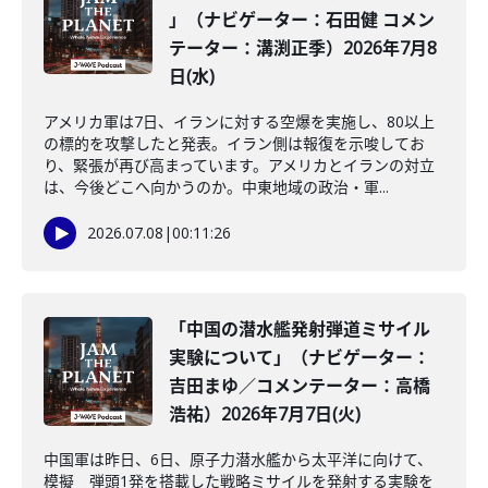
」（ナビゲーター：石田健 コメン
テーター：溝渕正季）2026年7月8
日(水)
アメリカ軍は7日、イランに対する空爆を実施し、80以上
の標的を攻撃したと発表。イラン側は報復を示唆してお
り、緊張が再び高まっています。アメリカとイランの対立
は、今後どこへ向かうのか。中東地域の政治・軍...
2026.07.08
|
00:11:26
「中国の潜水艦発射弾道ミサイル
実験について」（ナビゲーター：
吉田まゆ／コメンテーター：高橋
浩祐）2026年7月7日(火)
中国軍は昨日、6日、原子力潜水艦から太平洋に向けて、
模擬 弾頭1発を搭載した戦略ミサイルを発射する実験を