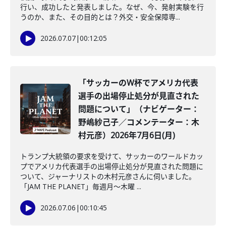
行い、成功したと発表しました。なぜ、今、発射実験を行
うのか、また、その目的とは？外交・安全保障専...
2026.07.07
|
00:12:05
「サッカーのW杯でアメリカ代表
選手の出場停止処分が見直された
問題について」（ナビゲーター：
野嶋紗己子／コメンテーター：木
村元彦）2026年7月6日(月)
トランプ大統領の要求を受けて、サッカーのワールドカッ
プでアメリカ代表選手の出場停止処分が見直された問題に
ついて、ジャーナリストの木村元彦さんに伺いました。
「JAM THE PLANET」毎週月～木曜 ...
2026.07.06
|
00:10:45