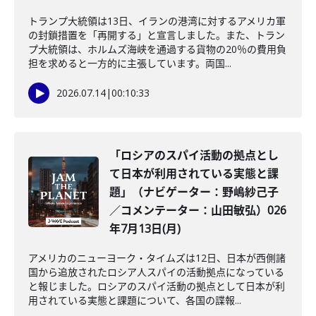
トランプ大統領は13日、イランの港湾に対するアメリカ軍
の封鎖措置を「再開する」と宣言しました。また、トラン
プ大統領は、ホルムズ海峡を通過する貨物の20％の費用負
担を求めると一方的に主張しています。両国...
2026.07.14
|
00:10:33
「ロシアのスパイ活動の拠点とし
て日本が利用されている実態と課
題」（ナビゲーター：野嶋紗己子
／コメンテーター：山田敏弘）026
年7月13日(月)
アメリカのニューヨーク・タイムズは12日、日本が西側諸
国から追放されたロシア人スパイの活動拠点になっている
と報じました。ロシアのスパイ活動の拠点として日本が利
用されている実態と課題について、各国の諜報...