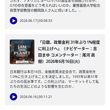
されず、アメリカとヨーロッパの温度差も指摘される中、
G7の存在意義をどう考えればいいのか。慶應義塾大学総合
政策学部教授の鶴岡路人さんに伺いました。...
2026.06.17
|
00:08:33
「日銀、政策金利 31年ぶり1%程度
に利上げへ」（ナビゲーター：吉
田まゆ コメンテーター：尾河 眞
樹）2026年6月16日(火)
日本銀行は本日16日、金融政策決定会合で、政策金利を
1.0%に引き上げることを決定しました。1995年以来31年
ぶりのの高水準です。この利上げは、マーケットそして私
たちの生活にどのような影響を生むのか...
2026.06.16
|
00:11:21