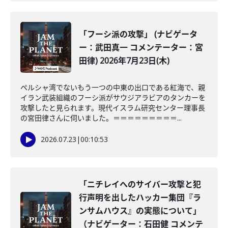
「フーシ派の攻撃」 (ナビゲータ
ー：武田真一 コメンテーター：宮
田律) 2026年7月23日(木)
ペルシャ湾でないもう一つの中東の出口である紅海で、親
イラン武装組織のフーシ派がサウジアラビアのタンカーを
攻撃したと見られます。現代イスラム研究センター理事長
の宮田律さんに伺いました。＝＝＝＝＝＝＝＝＝...
2026.07.23
|
00:10:53
「ニチレイへのサイバー攻撃と犯
行声明を出したハッカー集団『ラ
ンサムハウス』の実態について」
（ナビゲーター：石田健 コメンテ