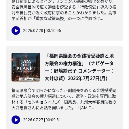
朝日新聞によるとインテリジェンス機能の強化をめぐり、
安全保障目的で広く通信を傍受する「行政傍受」導入の検
討を自民党が近く政府に求めることがわかりました。高市
早苗首相が「重要な政策転換」の一つに位置づけ...
2026.07.28
|
00:10:06
「福岡県議会の金銭授受疑惑と地
方議会の権力構造」（ナビゲータ
ー：野嶋紗己子 コメンテーター：
大井忠賢）2026年7月27日(月)
福岡県議会で明らかになった正副議長をめぐる金銭授受疑
惑と地方議会の権力構造について、選挙・政治を専門に取
材する「センキョタイムズ」編集長、九州大学客員助教の
大井忠賢さんにお話を伺いました。「JAM T...
2026.07.27
|
00:09:51