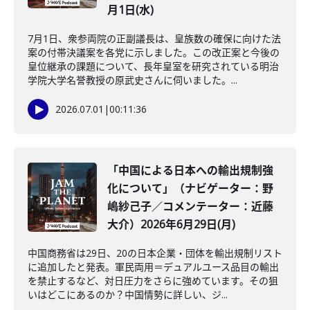
月1日(水)
7月1日、衆参両院の正副議長は、皇族数の確保に向けた法
案の付帯決議案を各党に示しました。この改正案と今後の
皇位継承の課題について、長年皇室を研究されている明治
学院大学名誉教授の原武史さんに伺いました。...
2026.07.01
|
00:11:36
「中国による日本への輸出規制強
化について」（ナビゲーター：野
嶋紗己子／コメンテーター：近藤
大介）2026年6月29日(月)
中国商務省は29日、20の日本企業・団体を輸出規制リスト
に追加したと発表。軍民両用＝デュアルユース品目の輸出
を禁止するなど、対日圧力をさらに強めています。その狙
いはどこにあるのか？中国情勢に詳しい、ジ...