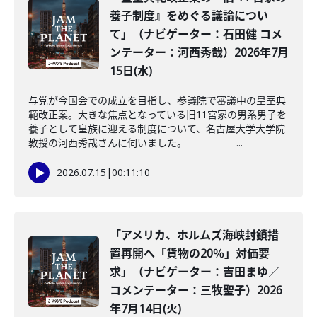
養子制度』をめぐる議論につい
て」（ナビゲーター：石田健 コメ
ンテーター：河西秀哉）2026年7月
15日(水)
与党が今国会での成立を目指し、参議院で審議中の皇室典
範改正案。大きな焦点となっている旧11宮家の男系男子を
養子として皇族に迎える制度について、名古屋大学大学院
教授の河西秀哉さんに伺いました。＝＝＝＝＝...
2026.07.15
|
00:11:10
「アメリカ、ホルムズ海峡封鎖措
置再開へ「貨物の20％」対価要
求」（ナビゲーター：吉田まゆ／
コメンテーター：三牧聖子）2026
年7月14日(火)