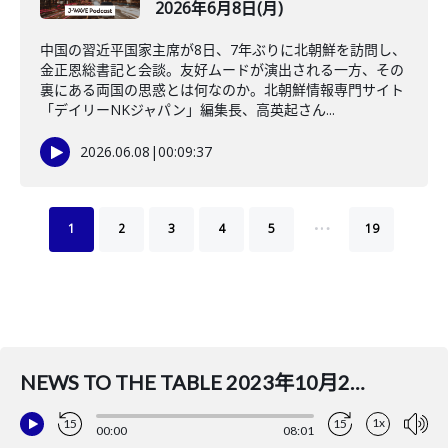
2026年6月8日(月)
中国の習近平国家主席が8日、7年ぶりに北朝鮮を訪問し、
金正恩総書記と会談。友好ムードが演出される一方、その
裏にある両国の思惑とは何なのか。北朝鮮情報専門サイト
「デイリーNKジャパン」編集長、高英起さん...
2026.06.08
|
00:09:37
…
1
2
3
4
5
19
NEWS TO THE TABLE 2023年10月2日（月）
1x
15
15
00:00
08:01