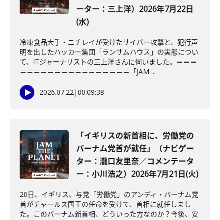
ーター：三上洋）2026年7月22日
(水)
冷凍食品大手・ニチレイが受けたサイバー攻撃と、犯行声
明を出したハッカー集団「ランサムハウス」の実態につい
て、ITジャーナリストの三上洋さんに伺いました。＝＝＝
＝＝＝＝＝＝＝＝＝＝＝＝＝＝＝＝「JAM ...
2026.07.22
|
00:09:38
「イギリスの新首相に、労働党の
バーナム党首が就任」（ナビゲー
ター：瀧口友里奈／コメンテータ
ー：小川浩之）2026年7月21日(火)
20日、イギリス、与党「労働党」のアンディ・バーナム党
首がチャールズ国王の任命を受けて、首相に就任しまし
た。このバーナム新首相、どういった方なのか？今後、安