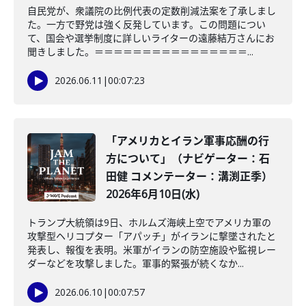
自民党が、衆議院の比例代表の定数削減法案を了承しまし
た。一方で野党は強く反発しています。この問題につい
て、国会や選挙制度に詳しいライターの遠藤結万さんにお
聞きしました。＝＝＝＝＝＝＝＝＝＝＝＝＝＝＝＝...
2026.06.11
|
00:07:23
「アメリカとイラン軍事応酬の行
方について」（ナビゲーター：石
田健 コメンテーター：溝渕正季）
2026年6月10日(水)
トランプ大統領は9日、ホルムズ海峡上空でアメリカ軍の
攻撃型ヘリコプター「アパッチ」がイランに撃墜されたと
発表し、報復を表明。米軍がイランの防空施設や監視レー
ダーなどを攻撃しました。軍事的緊張が続くなか...
2026.06.10
|
00:07:57