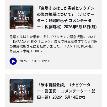
「急増するはしか患者とワクチン
の緊急接種について」（ナビゲー
ター：野嶋紗己子 コメンテータ
ー：佐藤昭裕）2026年5月18日(月)
急増するはしか患者、そしてワクチンの緊急接種について
「KARADA 内科クリニック」院長で日本感染症学会専門医
の佐藤昭裕さんにお話伺いました。「JAM THE PLANET」
毎週月～木曜 19:00～...
2026.05.18
|
00:09:36
「米中首脳会談」（ナビゲータ
ー：武田真一 コメンテーター：武
田一顕）2026年5月14日(木)