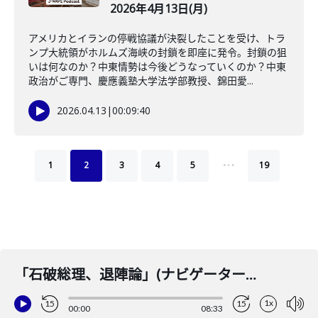
2026年4月13日(月)
アメリカとイランの停戦協議が決裂したことを受け、トラ
ンプ大統領がホルムズ海峡の封鎖を即座に発令。封鎖の狙
いは何なのか？中東情勢は今後どうなっていくのか？中東
政治がご専門、慶應義塾大学法学部教授、錦田愛...
2026.04.13
|
00:09:40
…
1
2
3
4
5
19
「石破総理、退陣論」(ナビゲーター：石田健 コメンテーター：大濱崎卓真)2025年7月24日(木)
1x
15
15
00:00
08:33