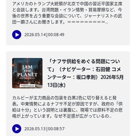
アメリカのトランプ大統領が北京で中国の習近平国家主席
と会談します。台湾問題・イラン情勢・貿易摩擦など、今
後の世界を占う重要な会談について、ジャーナリストの武
田一顕さんにお聞きします。＝＝＝＝＝＝＝＝＝...
2026.05.14
|
00:08:49
「ナフサ供給をめぐる問題につい
て」（ナビゲーター：石田健 コメ
ンテーター：坂口孝則）2026年5月
13日(水)
カルビーが主力商品の包装を白黒2色に切り替えると発
表。中東情勢によるナフサ不足が原因ですが、政府の「供
給は十分」という説明とは裏腹に、現場では原料不足の悲
鳴が上がっています。なぜ不足感が広がっているの...
2026.05.13
|
00:08:57