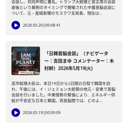
会談し、共同声明に署名。トランプ大統領と習主席の会談
直後という異例のタイミングで開催された中露首脳会談に
ついて、元・産経新聞のモスクワ支局長、現在は...
2026.05.20
|
00:08:41
「日韓首脳会談」（ナビゲータ
ー：吉田まゆ コメンテーター：木
村幹）2026年5月19(火)
高市総理大臣は、本日19日から2日間の日程で韓国を訪
れ、午後には、イ・ジェミョン大統領の地元・安東で首脳
会談を行いました。中東情勢の緊張により、エネルギー供
給が不安定な日本と韓国。両首脳間では、どのよ...
2026.05.19
|
00:09:09