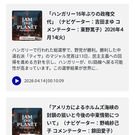
「ハンガリー16年ぶりの政権交
代」（ナビゲーター：吉田まゆ コ
メンテーター：東野篤子）2026年4
月14(火)
ハンガリーで行われた総選挙で、野党が勝利。勝利した中
道右派「ティサ」のマジャル党首は13日、民主主義への回
帰を進める方針を示し、ハンガリーが、EU路線へ戻る可能
性が高まっています。この選挙結果が世界に...
2026.04.14
|
00:10:09
「アメリカによるホルムズ海峡の
封鎖の狙いと今後の中東情勢につ
いて」（ナビゲーター：野嶋紗己
子 コメンテーター：錦田愛子）