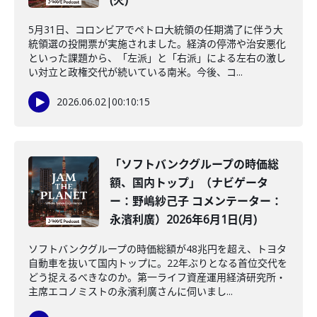
(火)
5月31日、コロンビアでペトロ大統領の任期満了に伴う大
統領選の投開票が実施されました。経済の停滞や治安悪化
といった課題から、「左派」と「右派」による左右の激し
い対立と政権交代が続いている南米。今後、コ...
2026.06.02
|
00:10:15
「ソフトバンクグループの時価総
額、国内トップ」（ナビゲータ
ー：野嶋紗己子 コメンテーター：
永濱利廣）2026年6月1日(月)
ソフトバンクグループの時価総額が48兆円を超え、トヨタ
自動車を抜いて国内トップに。22年ぶりとなる首位交代を
どう捉えるべきなのか。第一ライフ資産運用経済研究所・
主席エコノミストの永濱利廣さんに伺いまし...