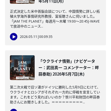
年5月11日(月)
正式決定した米中首脳会談について、中国情勢に詳しい拓
殖大学海外事情研究所教授、富坂聰さんに伺いました。
「JAM THE PLANET」毎週月～木曜 19:00～20:45J-WAVE
で放送中のニュース...
2026.05.11
|
00:09:35
「ウクライナ情勢」(ナビゲータ
ー：武田真一 コメンテーター：畔
蒜泰助) 2026年5月7日(木)
第二次大戦で旧ソ連がドイツに勝利した5月9日にむけて、
ウクライナとロシアがそれぞれ一方的に停戦を宣言してい
ます。これをどう見ればいいのか？笹川平和財団の畔蒜泰
助さんにお聞きしました。＝＝＝＝＝＝＝＝＝...