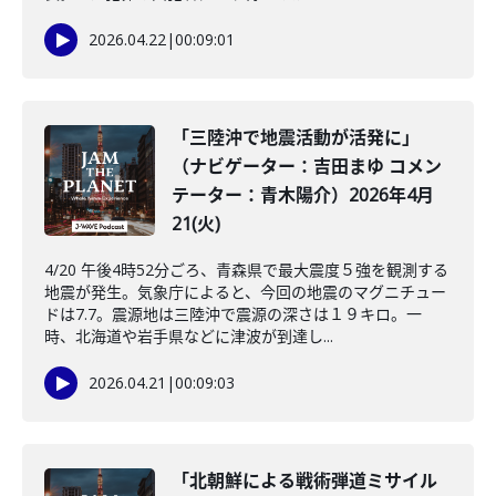
2026.04.22
|
00:09:01
「三陸沖で地震活動が活発に」
（ナビゲーター：吉田まゆ コメン
テーター：青木陽介）2026年4月
21(火)
4/20 午後4時52分ごろ、青森県で最大震度５強を観測する
地震が発生。気象庁によると、今回の地震のマグニチュー
ドは7.7。震源地は三陸沖で震源の深さは１９キロ。一
時、北海道や岩手県などに津波が到達し...
2026.04.21
|
00:09:03
「北朝鮮による戦術弾道ミサイル