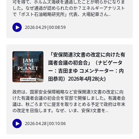
可を得て、ホルムズ海峡を通過したことが明らかになりま
した。なぜ通過が認められたのか？エネルギーアナリスト
で「ポスト石油戦略研究所」代表、大場紀章さん...
2026.04.29
|
00:08:59
「安保関連3文書の改定に向けた有
識者会議の初会合」（ナビゲータ
ー：吉田まゆ コメンテーター：内
田恭司）2026年4月28(火)
政府は、国家安全保障戦略など安保関連3文書の改定に向
けた有識者会議の初会合を官邸で開催しました。有識者会
議は、秋ごろまでに提言を取りまとめる予定で政府は年末
の改定を目指します。なぜ、いま、安保3文書を...
2026.04.28
|
00:10:06