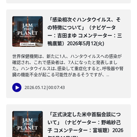
「感染相次ぐハンタウイルス、そ
の特徴について」（ナビゲータ
ー：吉田まゆ コメンテーター：三
鴨廣繁）2026年5月12(火)
世界保健機関は、新たに1人、ハンタウイルスへの感染が
確認され、これで感染者は、7人になったと発表しまし
た。ハンタウイルスは､感染して重症化すると､呼吸器や腎
臓の機能不全が起こる可能性があるそうですが、...
2026.05.12
|
00:07:43
「正式決定した米中首脳会談につ
いて」（ナビゲーター：野嶋紗己
子 コメンテーター：富坂聰）2026