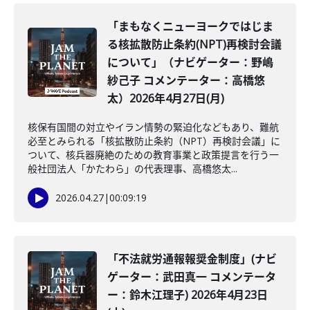
「まもなくニューヨークではじま
る核拡散防止条約(NPT)再検討会議
について」（ナビゲーター：野嶋
紗己子 コメンテーター：高橋悠
太）2026年4月27日(月)
核保有国間の対立やイラン情勢の緊迫化などもあり、難航
必至とみられる「核拡散防止条約（NPT）再検討会議」に
ついて、核兵器廃絶のための教育事業と政策提言を行う一
般社団法人「かたわら」の代表理事、高橋悠太...
2026.04.27
|
00:09:19
「不法就労通報報奨金制度」(ナビ
ゲーター：武田真一 コメンテータ
ー：鈴木江理子) 2026年4月23日