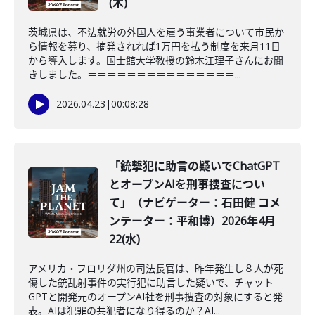
(木)
茨城県は、不法就労の外国人を雇う事業者について市民か
ら情報を募り、摘発されれば1万円を払う制度を来月11日
から導入します。国士館大学教授の鈴木江理子さんにお聞
きしました。＝＝＝＝＝＝＝＝＝＝＝＝＝＝＝...
2026.04.23
|
00:08:28
「銃撃犯に助言の疑いでChatGPT
とオープンAIを刑事捜査につい
て」（ナビゲーター：石田健 コメ
ンテーター：平和博）2026年4月
22(水)
アメリカ・フロリダ州の司法長官は、昨年発生し８人が死
傷した銃乱射事件の実行犯に助言した疑いで、チャット
GPTと開発元のオープンAI社を刑事捜査の対象にすると発
表。AIは犯罪の共犯者になり得るのか？AI...