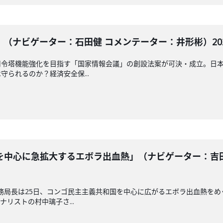
（ナビゲーター：石田健 コメンテーター：井形彬）2026
司令塔機能強化を目指す「国家情報会議」の創設法案が可決・成立。日
られるのか？経済安全保...
中心に急拡大するエボラ出血熱」（ナビゲーター：吉田ま
務局長は25日、コンゴ民主主義共和国を中心に広がるエボラ出血熱を
リストの村中璃子さ...