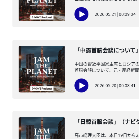
2026.05.21
|
00:09:04
「中露首脳会談について」
中国の習近平国家主席とロシア
首脳会談について、元・産経新聞の
2026.05.20
|
00:08:41
「日韓首脳会談」（ナビゲー
高市総理大臣は、本日19日から