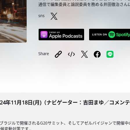
通信で編集委員と論説委員を務める井田徹治さん
sns
Share
BLE 2024年11月18日(月)（ナビゲーター：吉田まゆ／
りブラジルで開催されるG20サミット、そしてアゼルバイジャンで開催中
変動対策です...