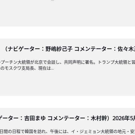
（ナビゲーター：野嶋紗己子 コメンテーター：佐々木正明）
のプーチン大統領が北京で会談し、共同声明に署名。トランプ大統領と
モスクワ支局長、現在は...
ター：吉田まゆ コメンテーター：木村幹）2026年5月1
2日間の日程で韓国を訪れ、午後には、イ・ジェミョン大統領の地元・