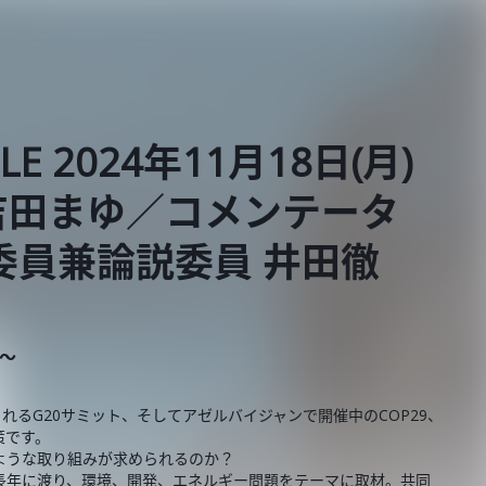
BLE 2024年11月18日(月)
吉田まゆ／コメンテータ
委員兼論説委員 井田徹
E～
れるG20サミット、そしてアゼルバイジャンで開催中のCOP29、
策です。
ような取り組みが求められるのか？
長年に渡り、環境、開発、エネルギー問題をテーマに取材。共同