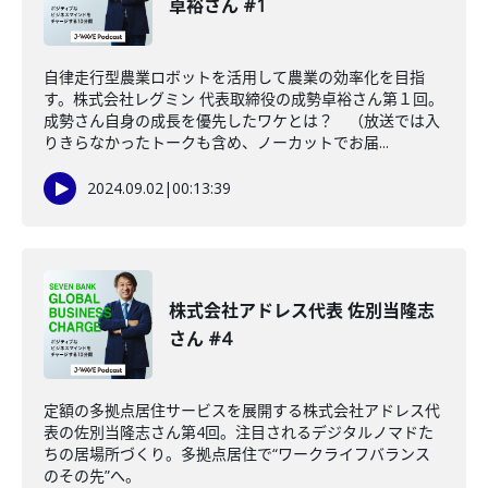
卓裕さん #1
自律走行型農業ロボットを活用して農業の効率化を目指
す。株式会社レグミン 代表取締役の成勢卓裕さん第１回。
成勢さん自身の成長を優先したワケとは？ （放送では入
りきらなかったトークも含め、ノーカットでお届...
2024.09.02
|
00:13:39
株式会社アドレス代表 佐別当隆志
さん #4
定額の多拠点居住サービスを展開する株式会社アドレス代
表の佐別当隆志さん第4回。注目されるデジタルノマドた
ちの居場所づくり。多拠点居住で“ワークライフバランス
のその先”へ。