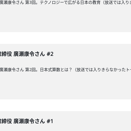
締役の廣瀬康令さん 第3回。テクノロジーで広がる日本の教育（放送では
表取締役 廣瀬康令さん #2
締役の廣瀬康令さん 第2回。日本式算数とは？（放送では入りきらなかっ
表取締役 廣瀬康令さん #1