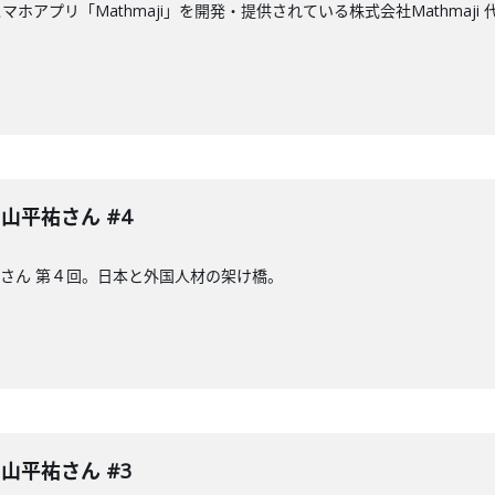
ホアプリ「Mathmaji」を開発・提供されている株式会社Mathmaj
 中山平祐さん #4
山平祐さん 第４回。日本と外国人材の架け橋。
 中山平祐さん #3