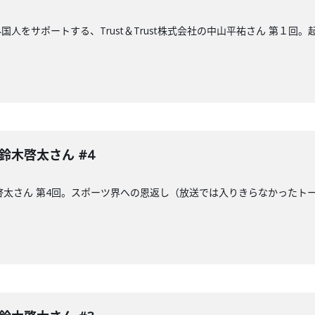
人をサポートする、Trust＆Trust株式会社の中山平祐さん 第１回
 鈴木啓太さん #4
木啓太さん 第4回。スポーツ界への恩返し（放送では入りきらなかった