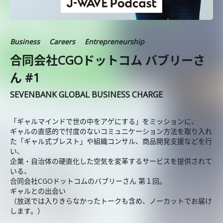
Business
Careers
Entrepreneurship
合同会社CGOドットコム バブリーさ
ん #1
SEVENBANK GLOBAL BUSINESS CHARGE
「ギャルマインドで世の中をアゲにする」をミッションに、
ギャルの直感的で忖度のないコミュニケーション方法を取り入れ
た「ギャル式ブレスト」や組織コンサル、商品開発支援などを行
い、
企業・自治体の硬直化した空気を変革するサービスを提供されて
いる、
合同会社CGOドットコムのバブリーさん 第１回。
ギャルとの出会い
（放送では入りきらなかったトークも含め、ノーカットでお届け
します。）