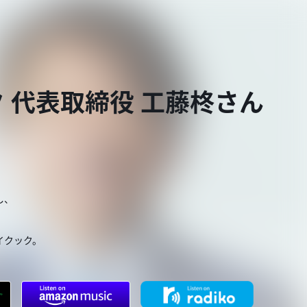
 代表取締役 工藤柊さん
し、
。
イクック。