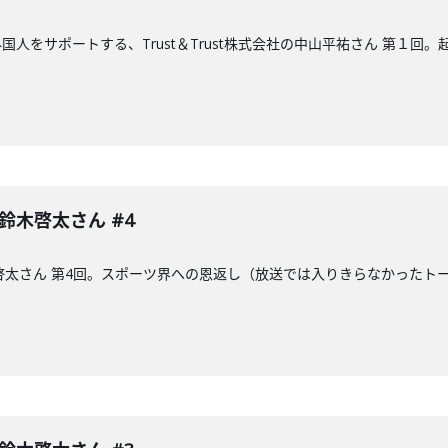
人をサポートする、Trust＆Trust株式会社の中山平祐さん 第１回
 鈴木啓太さん #4
木啓太さん 第4回。スポーツ界への恩返し（放送では入りきらなかった