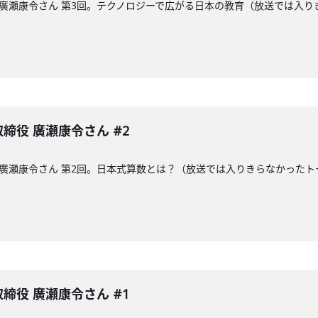
締役の廣瀬康令さん 第3回。テクノロジーで広がる日本の教育（放送では
表取締役 廣瀬康令さん #2
締役の廣瀬康令さん 第2回。日本式算数とは？（放送では入りきらなかっ
表取締役 廣瀬康令さん #1