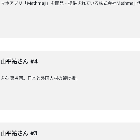
ホアプリ「Mathmaji」を開発・提供されている株式会社Mathmaj
 中山平祐さん #4
山平祐さん 第４回。日本と外国人材の架け橋。
 中山平祐さん #3