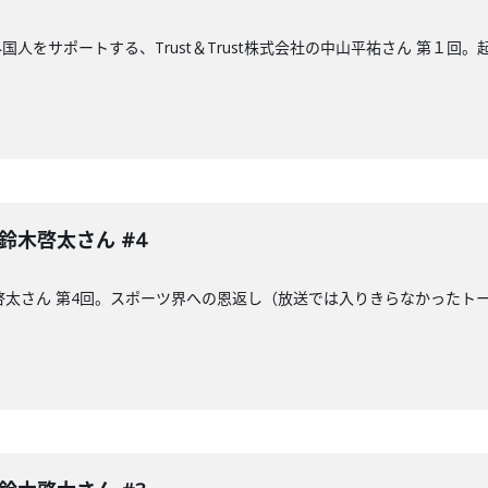
人をサポートする、Trust＆Trust株式会社の中山平祐さん 第１回
 鈴木啓太さん #4
木啓太さん 第4回。スポーツ界への恩返し（放送では入りきらなかった