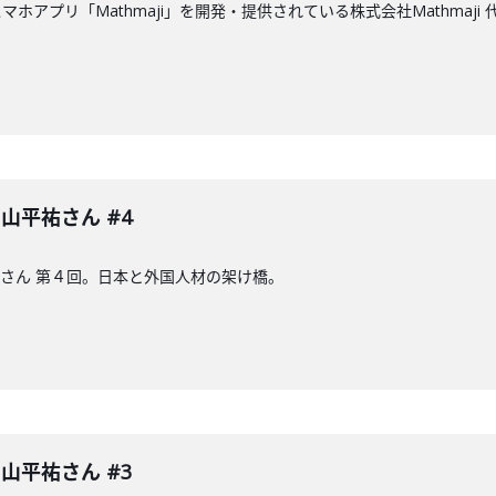
ホアプリ「Mathmaji」を開発・提供されている株式会社Mathmaj
 中山平祐さん #4
山平祐さん 第４回。日本と外国人材の架け橋。
 中山平祐さん #3