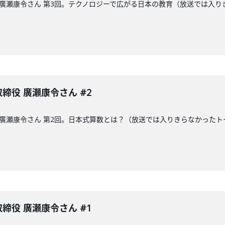
締役の廣瀬康令さん 第3回。テクノロジーで広がる日本の教育（放送では
表取締役 廣瀬康令さん #2
締役の廣瀬康令さん 第2回。日本式算数とは？（放送では入りきらなかっ
表取締役 廣瀬康令さん #1