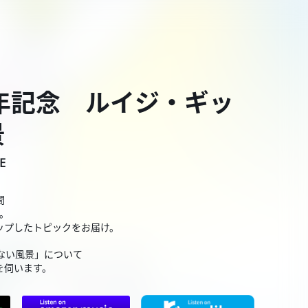
周年記念 ルイジ・ギッ
景
E
間
」。
ップしたトピックをお届け。
ない風景」について
を伺います。