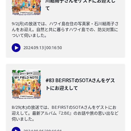
川結雨子さんをゲストにお迎えし
て
9/2(月)の放送では、ハワイ島在住の写真家・石川結雨子さ
んをお迎え。自然と共に暮らすハワイ島での、防災対策に
ついて伺いました。
2024.09.13
|
00:16:50
#83 BE:FIRSTのSOTAさんをゲス
トにお迎えして
8/29(木)の放送では、BE:FIRSTのSOTAさんをゲストにお
迎えして。最新アルバム『2:BE』のお話や旅の思い出など
伺いました。