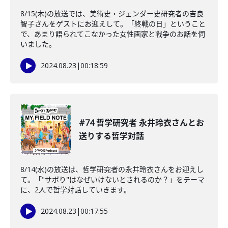
8/15(木)の放送では、美術史・ジェンダー史研究者の吉良
智子さんをゲストにお迎えして。「終戦の日」ということ
で、あまり語られてこなかった女性画家と戦争のお話を伺
いました。
2024.08.23
|
00:18:59
#74 哲学研究者 永井玲衣さんとお
送りする哲学対話
8/14(水)の放送は、哲学研究者の永井玲衣さんをお迎えし
て。「"サボり"はなぜいけないとされるのか？」をテーマ
に、2人で哲学対話していきます。
2024.08.23
|
00:17:55