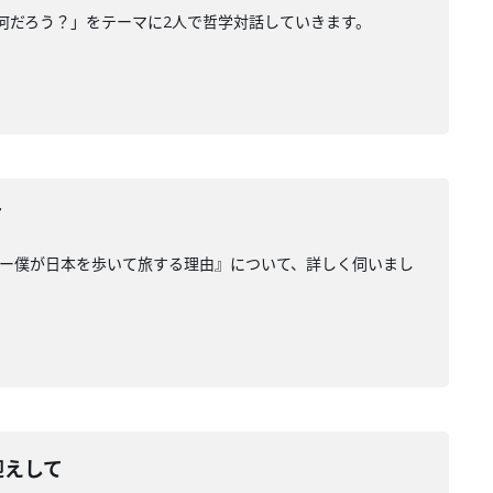
て何だろう？」をテーマに2人で哲学対話していきます。
て
上と喫茶ー僕が日本を歩いて旅する理由』について、詳しく伺いまし
迎えして