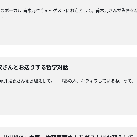
ystocksのボーカル 甫木元空さんをゲストにお迎えして。甫木元さんが監
.
玲衣さんとお送りする哲学対話
究者の永井玲衣さんをお迎えして。「『あの人、キラキラしているね』って