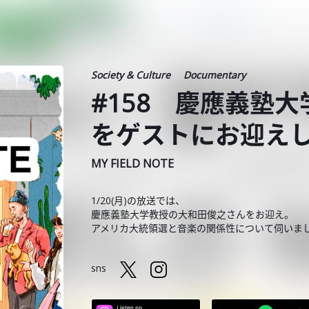
Society & Culture
Documentary
#158 慶應義塾
をゲストにお迎え
MY FIELD NOTE
1/20(月)の放送では、
慶應義塾大学教授の大和田俊之さんをお迎え。
アメリカ大統領選と音楽の関係性について伺いま
sns