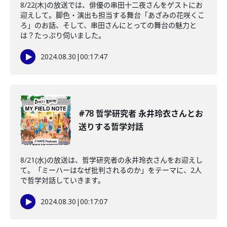
8/22(木)の放送では、俳優の串田十二夜さんをゲストにお
迎えして。脚色・演出も担当する舞台「あざみの花咲くこ
ろ」のお話、そして、串田さんにとっての舞台の魅力と
は？たっぷり伺いました。
2024.08.30
|
00:17:47
#78 哲学研究者 永井玲衣さんとお
送りする哲学対話
8/21(水)の放送は、哲学研究者の永井玲衣さんをお迎えし
て。「ミーハーはなぜ批判されるのか」をテーマに、2人
で哲学対話していきます。
2024.08.30
|
00:17:07