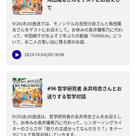
て
9/26(木)の放送では、モノンクルの吉田沙良さんと角田隆
太さんをゲストにお迎えして。お休みの長井優希乃に代わ
って、中田絢千がおよそ２年ぶりの新曲「GINGUA」につ
いて、お二人の思い出に残る旅のお話...
2024.10.04
|
00:16:06
#96 哲学研究者 永井玲衣さんとお
送りする哲学対話
9/25(水)の放送は、哲学研究者の永井玲衣さんをお迎えし
て。お休みの長井優希乃に代わって、シンガーソングライ
ターのさらさが「怒りの主成分ってなんだろう？」をテー
マに2人で哲学対話していきます。