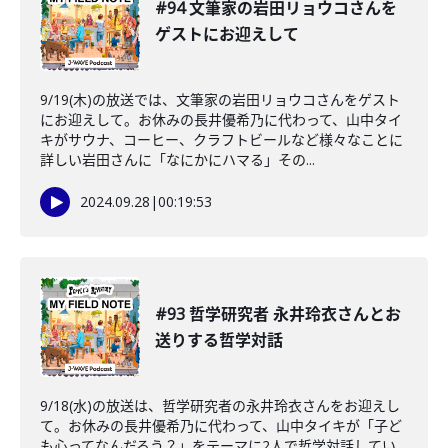
#94 文筆家の岩田リョウコさんを
ゲストにお迎えして
9/19(木)の放送では、文筆家の岩田リョウコさんをゲスト
にお迎えして。お休みの長井優希乃に代わって、山中タイ
キがサウナ、コーヒー、クラフトビールなど様々なことに
詳しい岩田さんに「なにかにハマる」その...
2024.09.28
|
00:19:53
#93 哲学研究者 永井玲衣さんとお
送りする哲学対話
9/18(水)の放送は、哲学研究者の永井玲衣さんをお迎えし
て。お休みの長井優希乃に代わって、山中タイキが「子ど
も心ってなんだろう？」をテーマに2人で哲学対話してい