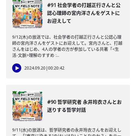
#91 社会学者の打越正行さんと公
認心理師の宮内洋さんをゲストに
お迎えして
9/12(木)の放送では、社会学者の打越正行さんと公認心理
師の宮内洋さんをゲストにお迎えして。宮内さんと、打越
さんをはじめ、4人の学者の方が参加している共著「<生
活-文脈>理解のすすめ :...
2024.09.20
|
00:20:42
#90 哲学研究者 永井玲衣さんとお
送りする哲学対話
9/11(水)の放送は、哲学研究者の永井玲衣さんをお迎えし
て。「”東京に染まる”のはいけないことなのか？」をテー