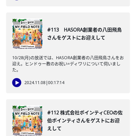
#113 HASORA創業者の八田飛鳥
さんをゲストにお迎えして
10/28(月)の放送では、HASORA創業者の八田飛鳥さんをお
迎え。ヒンドゥー教のお祝い=ディワリについて伺いまし
た。
2024.11.08
|
00:17:14
#112 株式会社ポインティCEOの佐
伯ポインティさんをゲストにお迎
えして