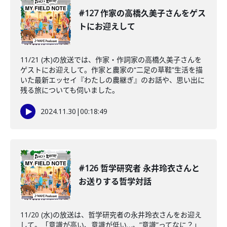
#127 作家の高橋久美子さんをゲス
トにお迎えして
11/21 (木)の放送では、作家・作詞家の高橋久美子さんを
ゲストにお迎えして。作家と農家の“二足の草鞋”生活を描
いた最新エッセイ『わたしの農継ぎ』のお話や、思い出に
残る旅についても伺いました。
2024.11.30
|
00:18:49
#126 哲学研究者 永井玲衣さんと
お送りする哲学対話
11/20 (水)の放送は、哲学研究者の永井玲衣さんをお迎え
して。「意識が高い、意識が低い…。”意識”ってなに？」