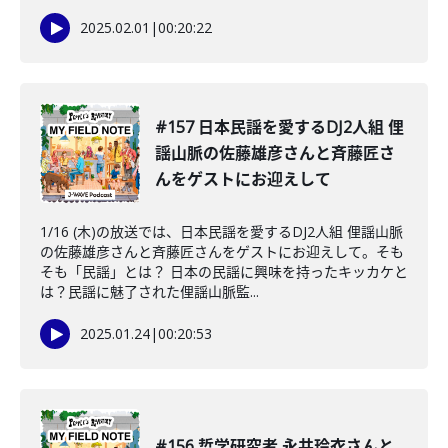
2025.02.01
|
00:20:22
#157 日本民謡を愛するDJ2人組 俚
謡山脈の佐藤雄彦さんと斉藤匠さ
んをゲストにお迎えして
1/16 (木)の放送では、日本民謡を愛するDJ2人組 俚謡山脈
の佐藤雄彦さんと斉藤匠さんをゲストにお迎えして。そも
そも「民謡」とは？ 日本の民謡に興味を持ったキッカケと
は？民謡に魅了された俚謡山脈監...
2025.01.24
|
00:20:53
#156 哲学研究者 永井玲衣さんと