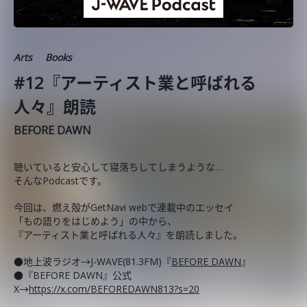
Arts
Books
#12『アーティスト業と呼ばれる
人々』朗読
BEFORE DAWN
聴いていると安心して寝落ちしてしまうような…
そんなPodcastです。
今回は、燃え殻がGetNavi webで連載中のエッセイ
「もの語りをはじめよう」の中から、
『アーティスト業と呼ばれる人々』を朗読しました。
●地上波ラジオ→J-WAVE(81.3FM)『
BEFORE DAWN
』
●『BEFORE DAWN』公式
X→
https://x.com/BEFOREDAWN813?s=20