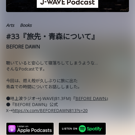
Arts
Books
#33『旅先・青森について』
BEFORE DAWN
聴いていると安心して寝落ちしてしまうような…
そんなPodcastです。
今回は、燃え殻が久しぶりに旅に出た
青森での時間についてお話ししました。
●地上波ラジオ→J-WAVE(81.3FM)『
BEFORE DAWN
』
●『BEFORE DAWN』公式
X→
https://x.com/BEFOREDAWN813?s=20