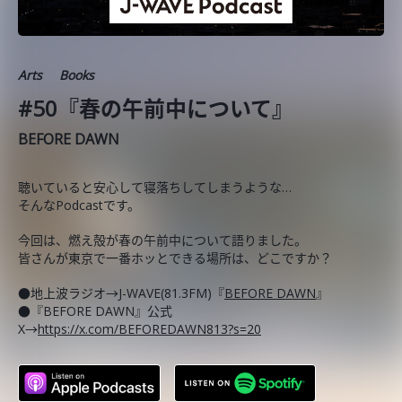
Arts
Books
#50『春の午前中について』
BEFORE DAWN
聴いていると安心して寝落ちしてしまうような…
そんなPodcastです。
今回は、燃え殻が春の午前中について語りました。
皆さんが東京で一番ホッとできる場所は、どこですか？
●地上波ラジオ→J-WAVE(81.3FM)『
BEFORE DAWN
』
●『BEFORE DAWN』公式
X→
https://x.com/BEFOREDAWN813?s=20