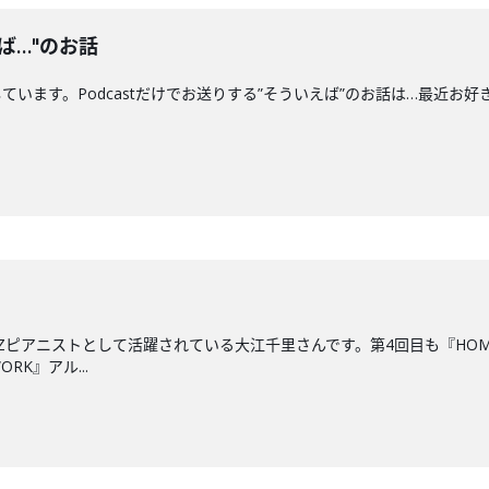
ば…"のお話
す。Podcastだけでお送りする”そういえば”のお話は…最近お好きな"船"につい
ZZピアニストとして活躍されている大江千里さんです。第4回目も『HO
RK』アル...