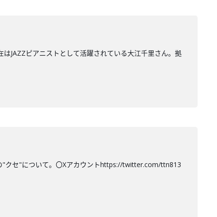
在はJAZZピアニストとして活躍されている大江千里さん。拠
て。〇Xアカウントhttps://twitter.com/ttn813