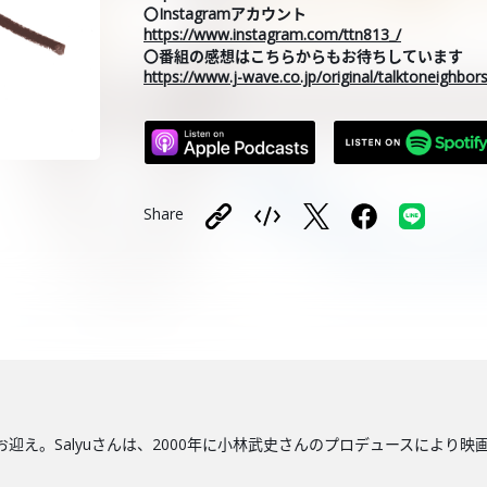
〇Instagramアカウント
https://www.instagram.com/ttn813_/
〇番組の感想はこちらからもお待ちしています
https://www.j-wave.co.jp/original/talktoneighbo
Share
お迎え。Salyuさんは、2000年に小林武史さんのプロデュースにより映画『