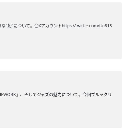
て。〇Xアカウントhttps://twitter.com/ttn813
MEWORK』、そしてジャズの魅力について。今回ブルックリ