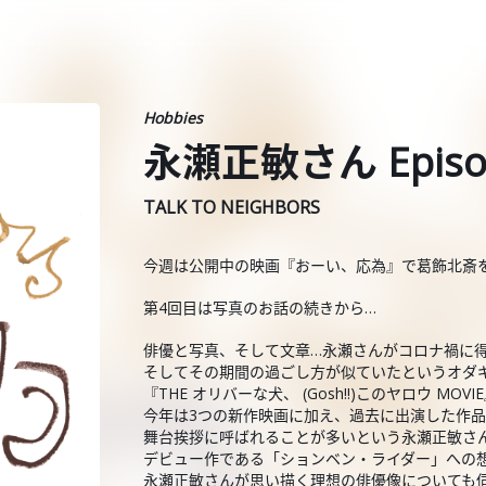
Hobbies
永瀬正敏さん Episo
TALK TO NEIGHBORS
今週は公開中の映画『おーい、応為』で葛飾北斎
第4回目は写真のお話の続きから…
俳優と写真、そして文章…永瀬さんがコロナ禍に
そしてその期間の過ごし方が似ていたというオダ
『THE オリバーな犬、 (Gosh!!)このヤロウ MO
今年は3つの新作映画に加え、過去に出演した作
舞台挨拶に呼ばれることが多いという永瀬正敏さ
デビュー作である「ションベン・ライダー」への
永瀬正敏さんが思い描く理想の俳優像についても