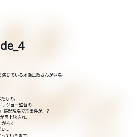
de_4
を演じている永瀬正敏さんが登場。
得たもの。
ギリジョー監督の
VIE』撮影現場で珍事件が…？
品が再上映され、
んが抱く
想い…
伺っていきます。