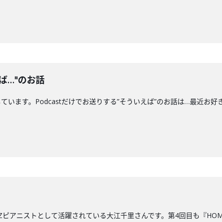
ば…"のお話
す。Podcastだけでお送りする”そういえば”のお話は…最近お好きな"船"につい
ZZピアニストとして活躍されている大江千里さんです。第4回目も『HO