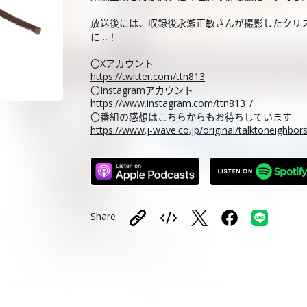
放送後には、収録後永瀬正敏さんが撮影したクリス
に…！
〇Xアカウント
https://twitter.com/ttn813
〇Instagramアカウント
https://www.instagram.com/ttn813_/
〇番組の感想はこちらからもお待ちしています
https://www.j-wave.co.jp/original/talktoneighbo
Share