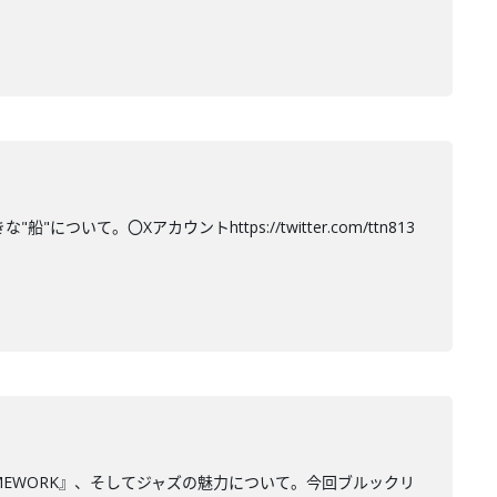
て。〇Xアカウントhttps://twitter.com/ttn813
MEWORK』、そしてジャズの魅力について。今回ブルックリ