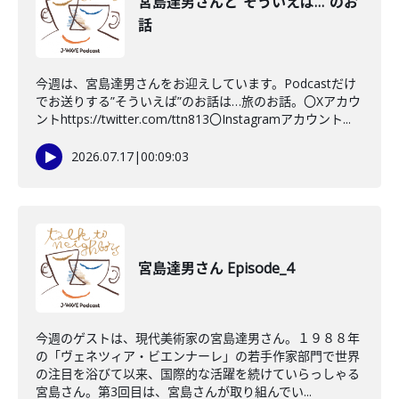
宮島達男さんと"そういえば…"のお
話
今週は、宮島達男さんをお迎えしています。Podcastだけ
でお送りする”そういえば”のお話は…旅のお話。〇Xアカウ
ントhttps://twitter.com/ttn813〇Instagramアカウント...
2026.07.17
|
00:09:03
宮島達男さん Episode_4
今週のゲストは、現代美術家の宮島達男さん。１９８８年
の「ヴェネツィア・ビエンナーレ」の若手作家部門で世界
の注目を浴びて以来、国際的な活躍を続けていらっしゃる
宮島さん。第3回目は、宮島さんが取り組んでい...