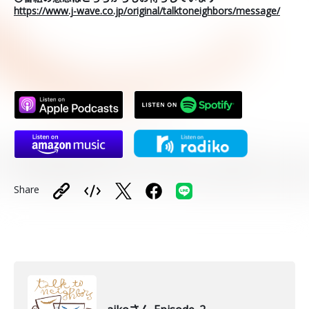
https://www.j-wave.co.jp/original/talktoneighbors/message/
Share