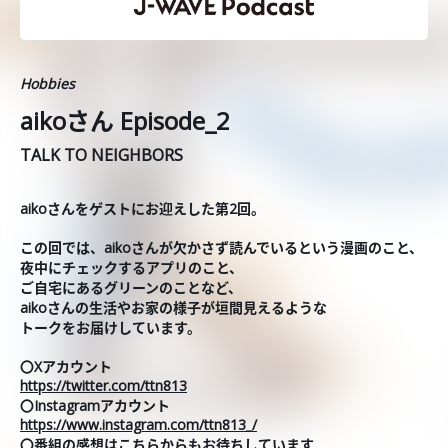
Hobbies
aikoさん Episode_2
TALK TO NEIGHBORS
aikoさんをゲストにお迎えした第2回。
この回では、aikoさんが欠かさず読んでいるという漫画のこと、
夜中にチェックするアプリのこと、
ご自宅にあるグリーンのことなど、
aikoさんの生活やお家の様子が垣間見えるような
トークをお届けしています。
〇Xアカウント
https://twitter.com/ttn813
〇Instagramアカウント
https://www.instagram.com/ttn813_/
〇番組の感想はこちらからもお待ちしています