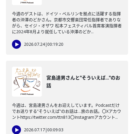
今週のゲストは、ドイツ・ベルリンを拠点に活躍する指揮
者の沖澤のどかさん。京都市交響楽団常任指揮者でありな
がら、セイジ・オザワ 松本フェスティバル首席客演指揮者
に2024年8月より就任している沖澤のどか...
2026.07.24
|
00:19:20
宮島達男さんと"そういえば…"のお
話
今週は、宮島達男さんをお迎えしています。Podcastだけ
でお送りする”そういえば”のお話は…旅のお話。〇Xアカウ
ントhttps://twitter.com/ttn813〇Instagramアカウント...
2026.07.17
|
00:09:03