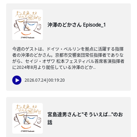
沖澤のどかさん Episode_1
今週のゲストは、ドイツ・ベルリンを拠点に活躍する指揮
者の沖澤のどかさん。京都市交響楽団常任指揮者でありな
がら、セイジ・オザワ 松本フェスティバル首席客演指揮者
に2024年8月より就任している沖澤のどか...
2026.07.24
|
00:19:20
宮島達男さんと"そういえば…"のお
話