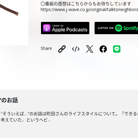
〇番組の感想はこちらからもお待ちしています
https://www.j-wave.co.jp/original/talktoneighbo
Share
"のお話
"そういえば…"のお話は町田さんのライフスタイルについて。「でき
えていた、というヘビ...