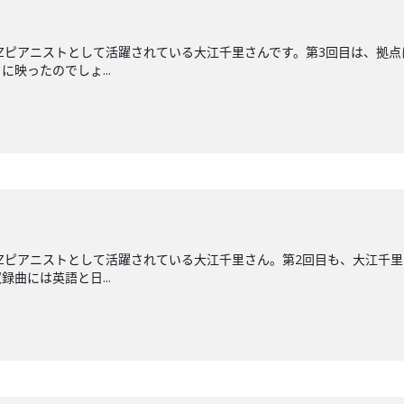
ZZピアニストとして活躍されている大江千里さんです。第3回目は、拠点
映ったのでしょ...
ZZピアニストとして活躍されている大江千里さん。第2回目も、大江千
録曲には英語と日...