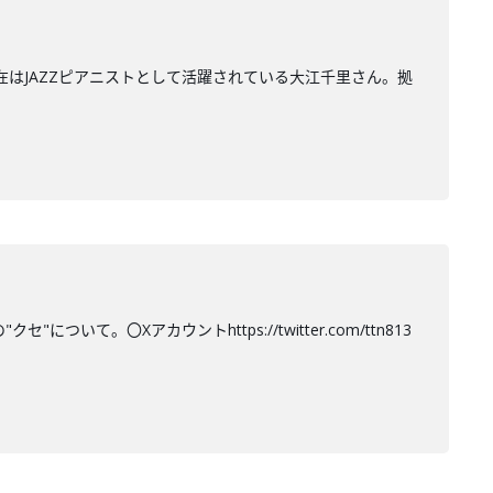
在はJAZZピアニストとして活躍されている大江千里さん。拠
て。〇Xアカウントhttps://twitter.com/ttn813