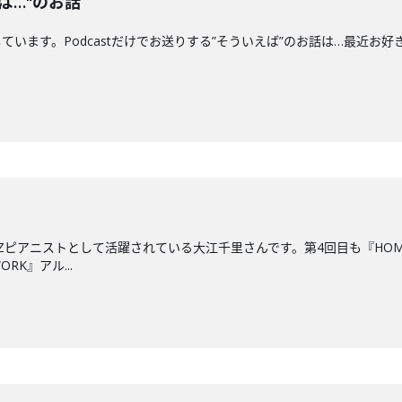
ば…"のお話
す。Podcastだけでお送りする”そういえば”のお話は…最近お好きな"船"につい
ZZピアニストとして活躍されている大江千里さんです。第4回目も『HO
RK』アル...