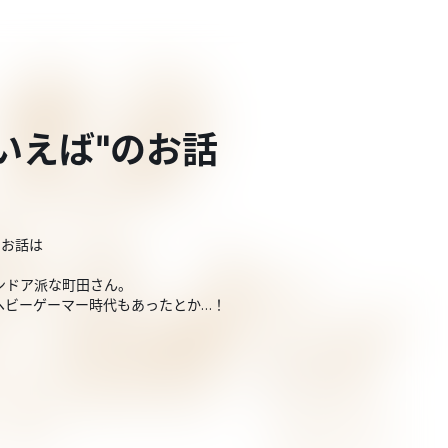
いえば"のお話
のお話は
ンドア派な町田さん。
ヘビーゲーマー時代もあったとか…！