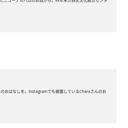
たニューアルバムのお話から。昨年末渋谷区文化総合センタ
はなしを。Instagramでも披露しているCharaさんのお