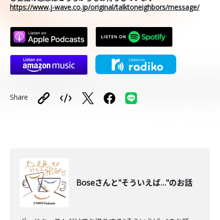
https://www.j-wave.co.jp/original/talktoneighbors/message/
Share
Boseさんと"そういえば…"のお話