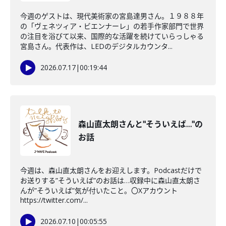
今週のゲストは、現代美術家の宮島達男さん。１９８８年
の「ヴェネツィア・ビエンナーレ」の若手作家部門で世界
の注目を浴びて以来、国際的な活躍を続けていらっしゃる
宮島さん。代表作は、LEDのデジタルカウンタ...
2026.07.17
|
00:19:44
森山直太朗さんと"そういえば…"の
お話
今週は、森山直太朗さんをお迎えします。Podcastだけで
お送りする”そういえば”のお話は…収録中に森山直太朗さ
んが”そういえば”気が付いたこと。〇Xアカウント
https://twitter.com/...
2026.07.10
|
00:05:55