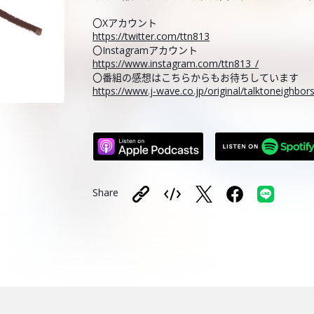
〇Xアカウント
https://twitter.com/ttn813
〇Instagramアカウント
https://www.instagram.com/ttn813_/
〇番組の感想はこちらからもお待ちしています
https://www.j-wave.co.jp/original/talktoneighbo
Share