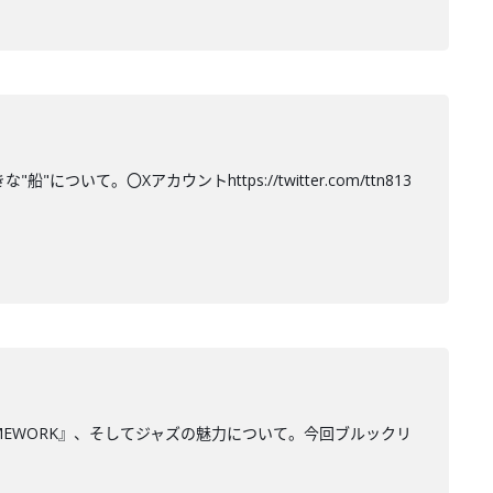
て。〇Xアカウントhttps://twitter.com/ttn813
MEWORK』、そしてジャズの魅力について。今回ブルックリ