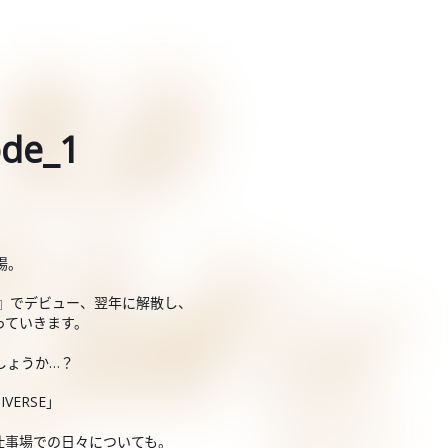
de_1
場。
GS』でデビュー、翌年に解散し、
っていきます。
しょうか…？
VERSE」
仕事場での日々についても。