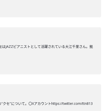
在はJAZZピアニストとして活躍されている大江千里さん。拠
て。〇Xアカウントhttps://twitter.com/ttn813