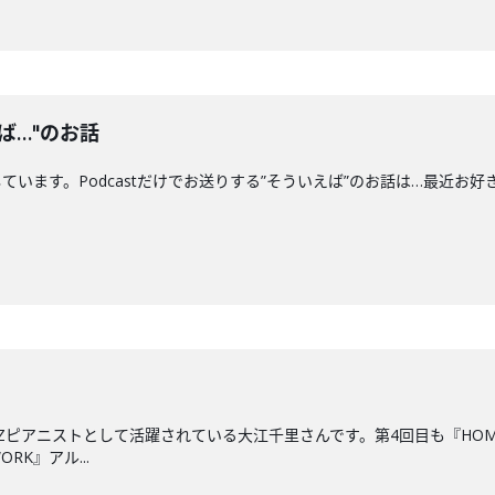
ば…"のお話
す。Podcastだけでお送りする”そういえば”のお話は…最近お好きな"船"につい
ZZピアニストとして活躍されている大江千里さんです。第4回目も『HO
RK』アル...