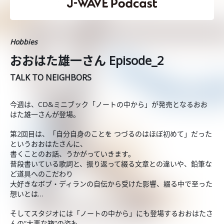
Hobbies
おおはた雄一さん Episode_2
TALK TO NEIGHBORS
今週は、CD&ミニブック「ノートの中から」が発売となるおお
はた雄一さんが登場。
第2回目は、「自分自身のことを つづるのはほぼ初めて」だった
というおおはたさんに、
書くことのお話、うかがっていきます。
普段書いている歌詞と、振り返って綴る文章との違いや、鉛筆な
ど道具へのこだわり
大好きなボブ・ディランの自伝から受けた影響、綴る中で至った
想いとは…
そしてスタジオには「ノートの中から」にも登場するおおはたさ
んの“大事な箱”の姿も。