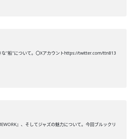
て。〇Xアカウントhttps://twitter.com/ttn813
MEWORK』、そしてジャズの魅力について。今回ブルックリ