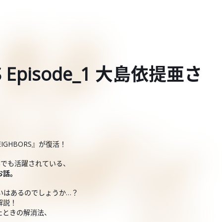
S Episode_1 大島依提亜さ
EIGHBORS』が復活！
界でも活躍されている、
お話。
いはあるのでしょうか…？
解説！
たときの解消法、