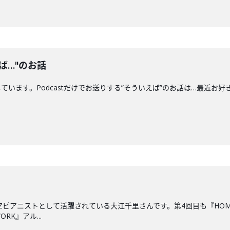
ば…"のお話
す。Podcastだけでお送りする”そういえば”のお話は…最近お好きな"船"につい
ZZピアニストとして活躍されている大江千里さんです。第4回目も『HO
RK』アル...