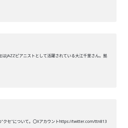
在はJAZZピアニストとして活躍されている大江千里さん。拠
て。〇Xアカウントhttps://twitter.com/ttn813