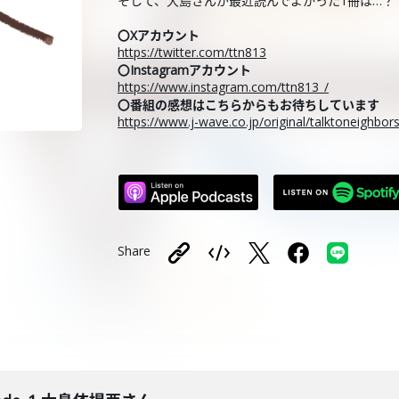
そして、大島さんが最近読んでよかった1冊は…？
〇Xアカウント
https://twitter.com/ttn813
〇Instagramアカウント
https://www.instagram.com/ttn813_/
〇番組の感想はこちらからもお待ちしています
https://www.j-wave.co.jp/original/talktoneighbo
Share