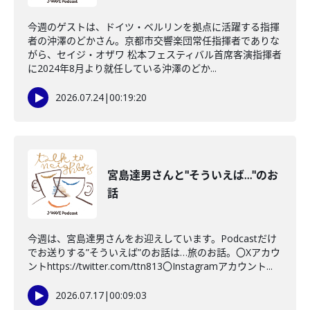
今週のゲストは、ドイツ・ベルリンを拠点に活躍する指揮
者の沖澤のどかさん。京都市交響楽団常任指揮者でありな
がら、セイジ・オザワ 松本フェスティバル首席客演指揮者
に2024年8月より就任している沖澤のどか...
2026.07.24
|
00:19:20
宮島達男さんと"そういえば…"のお
話
今週は、宮島達男さんをお迎えしています。Podcastだけ
でお送りする”そういえば”のお話は…旅のお話。〇Xアカウ
ントhttps://twitter.com/ttn813〇Instagramアカウント...
2026.07.17
|
00:09:03