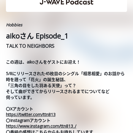
Hobbies
aikoさん Episode_1
TALK TO NEIGHBORS
この週は、aikoさんをゲストにお迎え！
5/8にリリースされた45枚目のシングル「相思相愛」のお話から
時を遡って「花火」の誕生秘話、
「三角の目をした羽ある天使」って？
そして曲ができてからリリースされるまでについてなど
伺っています。
〇Xアカウント
https://twitter.com/ttn813
〇Instagramアカウント
https://www.instagram.com/ttn813_/
〇番組の感想はこちらからもお待ちしています