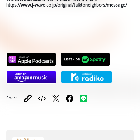
https://www.j-wave.co.jp/original/talktoneighbors/message/
Share