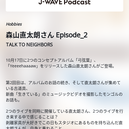
Hobbies
森山直太朗さん Episode_2
TALK TO NEIGHBORS
10月17日に2つのコンセプトアルバム「弓弦葉」、
「Yeeeehaaaaw」をリリースした森山直太朗さんがご登場。
第2回目は、アルバムのお話の続き、そして直太朗さんが集めて
いる古道具、
新曲「生きている」のミュージックビデオを撮影したモンゴルの
お話も。
2つのライブを同時に開催している直太朗さん、2つのライブを行
き来する中で感じることは？
剥離家具が大好きでこの日もスタジオにあるものを持ち込んだ直
太朗さんが、自身と重ねること。