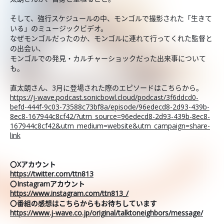
そして、強行スケジュールの中、モンゴルで撮影された「生きて
いる」のミュージックビデオ。
なぜモンゴルだったのか、モンゴルに連れて行ってくれた監督と
の出会い、
モンゴルでの発見・カルチャーショックだった出来事について
も。
直太朗さん、3月に登場された際のエピソードはこちらから。
https://j-wave.podcast.sonicbowl.cloud/podcast/3f6ddcd0-
befd-444f-9c03-73588c73bf8a/episode/96edecd8-2d93-439b-
8ec8-167944c8cf42/?utm_source=96edecd8-2d93-439b-8ec8-
167944c8cf42&utm_medium=website&utm_campaign=share-
link
〇Xアカウント
https://twitter.com/ttn813
〇Instagramアカウント
https://www.instagram.com/ttn813_/
〇番組の感想はこちらからもお待ちしています
https://www.j-wave.co.jp/original/talktoneighbors/message/