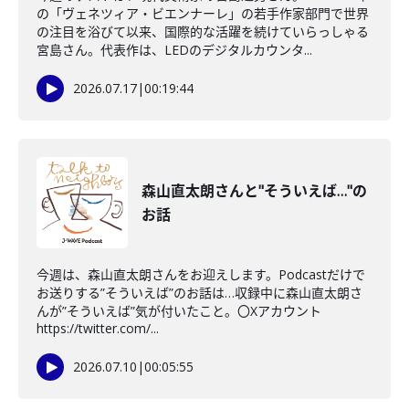
の「ヴェネツィア・ビエンナーレ」の若手作家部門で世界
の注目を浴びて以来、国際的な活躍を続けていらっしゃる
宮島さん。代表作は、LEDのデジタルカウンタ...
2026.07.17
|
00:19:44
森山直太朗さんと"そういえば…"の
お話
今週は、森山直太朗さんをお迎えします。Podcastだけで
お送りする”そういえば”のお話は…収録中に森山直太朗さ
んが”そういえば”気が付いたこと。〇Xアカウント
https://twitter.com/...
2026.07.10
|
00:05:55