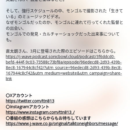
そして、強行スケジュールの中、モンゴルで撮影された「生きて
いる」のミュージックビデオ。
なぜモンゴルだったのか、モンゴルに連れて行ってくれた監督と
の出会い、
モンゴルでの発見・カルチャーショックだった出来事について
も。
直太朗さん、3月に登場された際のエピソードはこちらから。
https://j-wave.podcast.sonicbowl.cloud/podcast/3f6ddcd0-
befd-444f-9c03-73588c73bf8a/episode/96edecd8-2d93-439b-
8ec8-167944c8cf42/?utm_source=96edecd8-2d93-439b-8ec8-
167944c8cf42&utm_medium=website&utm_campaign=share-
link
〇Xアカウント
https://twitter.com/ttn813
〇Instagramアカウント
https://www.instagram.com/ttn813_/
〇番組の感想はこちらからもお待ちしています
https://www.j-wave.co.jp/original/talktoneighbors/message/