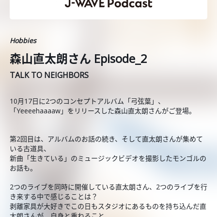
Hobbies
森山直太朗さん Episode_2
TALK TO NEIGHBORS
10月17日に2つのコンセプトアルバム「弓弦葉」、
「Yeeeehaaaaw」をリリースした森山直太朗さんがご登場。
第2回目は、アルバムのお話の続き、そして直太朗さんが集めて
いる古道具、
新曲「生きている」のミュージックビデオを撮影したモンゴルの
お話も。
2つのライブを同時に開催している直太朗さん、2つのライブを行
き来する中で感じることは？
剥離家具が大好きでこの日もスタジオにあるものを持ち込んだ直
太朗さんが、自身と重ねること。