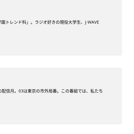
学園トレンド科」。ラジオ好きの現役大学生、J-WAVE
ン)の配信月。03は東京の市外局番。この番組では、私たち