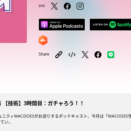
sns
Share
ド科 【技術】3時間目：ガチャろう！！
ミュニティWACDOESがお送りするポッドキャスト、今月は「WACODES
い...