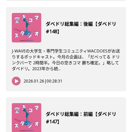
ダべドリ総集編：後編【ダべドリ
#148】
J-WAVEの大学生・専門学生コミュニティWACDOESがお送
りするポッドキャスト。今月の企画は、「だべってる ドリ
ンクバーで 2時間半。今日の空きコマ 勝ち確定。」略して
ダベドリ。2023年から続...
2026.01.26
|
00:28:31
ダべドリ総集編：前編【ダベドリ
#147】