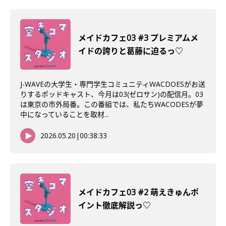
メイドカフェ03 #3 プレミアムメ
イドの誇りと葛藤に迫るっ♡
J-WAVEの大学生・専門学生コミュニティWACDOESがお送
りするポッドキャスト、今月は03(ゼロサン)の配信月。03
は東京の市外局番。この番組では、私たちWACODESが夢
中になっていることを取材...
2026.05.20
|
00:38:33
メイドカフェ03 #2 萌えきゅんポ
イント徹底解説っ♡