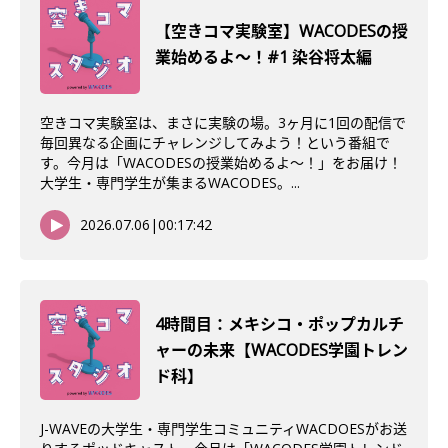
【空きコマ実験室】WACODESの授
業始めるよ～！#1 染谷将太編
空きコマ実験室は、まさに実験の場。3ヶ月に1回の配信で
毎回異なる企画にチャレンジしてみよう！という番組で
す。今月は「WACODESの授業始めるよ～！」をお届け！
大学生・専門学生が集まるWACODES。...
2026.07.06
|
00:17:42
4時間目：メキシコ・ポップカルチ
ャーの未来【WACODES学園トレン
ド科】
J-WAVEの大学生・専門学生コミュニティWACDOESがお送