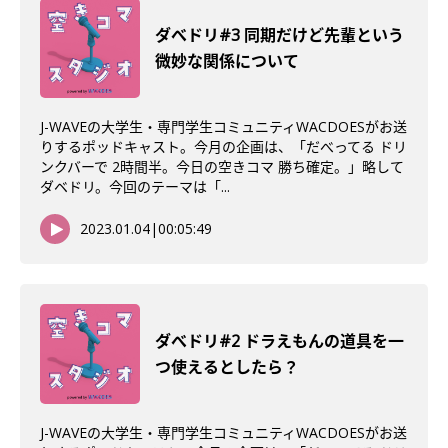
ダべドリ#3 同期だけど先輩という
微妙な関係について
J-WAVEの大学生・専門学生コミュニティWACDOESがお送
りするポッドキャスト。今月の企画は、「だべってる ドリ
ンクバーで 2時間半。今日の空きコマ 勝ち確定。」略して
ダベドリ。今回のテーマは「...
2023.01.04
|
00:05:49
ダべドリ#2 ドラえもんの道具を一
つ使えるとしたら？
J-WAVEの大学生・専門学生コミュニティWACDOESがお送