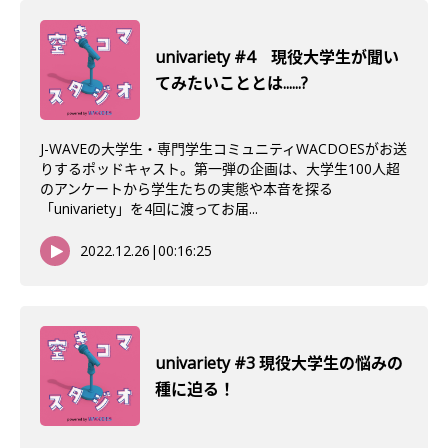
univariety #4 現役大学生が聞い
てみたいこととは......?
J-WAVEの大学生・専門学生コミュニティWACDOESがお送
りするポッドキャスト。第一弾の企画は、大学生100人超
のアンケートから学生たちの実態や本音を探る
「univariety」を4回に渡ってお届...
2022.12.26
|
00:16:25
univariety #3 現役大学生の悩みの
種に迫る！