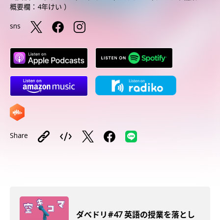
概要欄：4年けい ）
sns
Share
ダべドリ#47 英語の授業を落とし