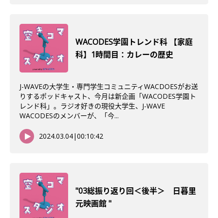
WACODES学園トレンド科 【家庭
科】1時間目：カレーの歴史
J-WAVEの大学生・専門学生コミュニティWACDOESがお送
りするポッドキャスト、今月は新企画「WACODES学園ト
レンド科」。ラジオ好きの現役大学生、J-WAVE
WACODESのメンバーが、「今...
2024.03.04
|
00:10:42
"03総振り返り回＜後半＞ 日暮里
元映画館 "