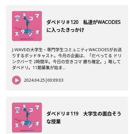
ダべドリ＃120 私達がWACODES
に入ったきっかけ
J-WAVEの大学生・専門学生コミュニティWACDOESがお送
りするポッドキャスト。今月の企画は、「だべってる ドリ
ンクバーで 2時間半。今日の空きコマ 勝ち確定。」略して
ダベドリ。11期募集が始ま...
2024.04.25
|
00:09:03
ダべドリ＃119 大学生の面白そう
な授業