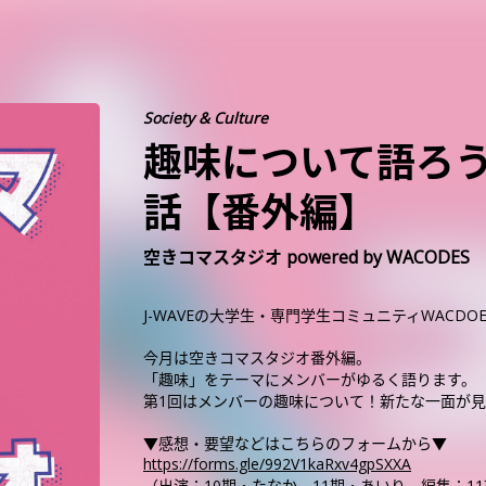
Society & Culture
趣味について語ろう
話【番外編】
空きコマスタジオ powered by WACODES
J-WAVEの大学生・専門学生コミュニティWACD
今月は空きコマスタジオ番外編。
「趣味」をテーマにメンバーがゆるく語ります。
第1回はメンバーの趣味について！新たな一面が
▼感想・要望などはこちらのフォームから▼
https://forms.gle/992V1kaRxv4gpSXXA
（出演：10期・たなか、11期・あいり 編集：1