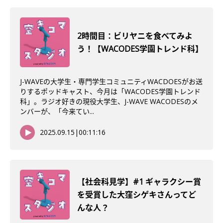
2時間目：ビリヤニを食べてみよ
う！【WACODES学園トレンド科】
J-WAVEの大学生・専門学生コミュニティWACDOESがお送
りするポッドキャスト、今月は「WACODES学園トレンド
科」。ラジオ好きの現役大学生、J-WAVE WACODESのメ
ンバーが、「今来てい...
2025.09.15
|
00:11:16
【社会科見学】#1 ギャラクシー賞
を受賞した大窪シゲキさんってど
んな人？