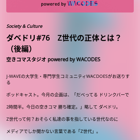
Society & Culture
ダベドリ#76 Z世代の正体とは？
（後編）
空きコマスタジオ powered by WACODES
J-WAVEの大学生・専門学生コミュニティWACDOESがお送りす
る
ポッドキャスト。今月の企画は、「だべってる ドリンクバーで
2時間半。今日の空きコマ 勝ち確定。」略して ダベドリ。
Z世代って何？おそらく私達の事を指している世代なのに
メディアでしか聞かない言葉である「Z世代」。