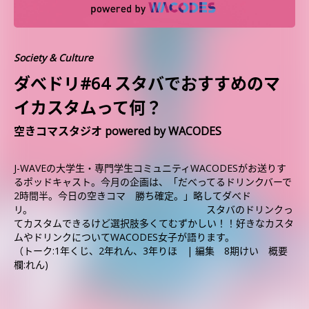
Society & Culture
ダべドリ#64 スタバでおすすめのマ
イカスタムって何？
空きコマスタジオ powered by WACODES
J-WAVEの大学生・専門学生コミュニティWACODESがお送りす
るポッドキャスト。今月の企画は、「だべってるドリンクバーで
2時間半。今日の空きコマ 勝ち確定。」略してダべド
リ。 スタバのドリンクっ
てカスタムできるけど選択肢多くてむずかしい！！好きなカスタ
ムやドリンクについてWACODES女子が語ります。
（トーク:1年くじ、2年れん、3年りほ | 編集 8期けい 概要
欄:れん)