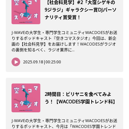
【社会科見学】#2「大窪シゲキの
9ジラジ」ギャラクシー賞DJパーソ
ナリティ賞受賞！
J-WAVEの大学生・専門学生コミュニティWACDOESがお送
りするポッドキャスト『空きコマスタジオ』今回は、新企
画の【社会科見学】をお届けします！WACODESがラジオ
の裏側を知るべく、ラジオ業界に...
2025.09.18
|
00:25:00
2時間目：ビリヤニを食べてみよ
う！【WACODES学園トレンド科】
J-WAVEの大学生・専門学生コミュニティWACDOESがお送
りするポッドキャスト、今月は「WACODES学園トレンド