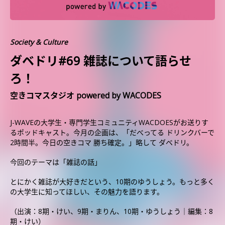
Society & Culture
ダベドリ#69 雑誌について語らせ
ろ！
空きコマスタジオ powered by WACODES
J-WAVEの大学生・専門学生コミュニティWACDOESがお送りす
るポッドキャスト。今月の企画は、「だべってる ドリンクバーで
2時間半。今日の空きコマ 勝ち確定。」略して ダベドリ。
今回のテーマは「雑誌の話」
とにかく雑誌が大好きだという、10期のゆうしょう。もっと多く
の大学生に知ってほしい、その魅力を語ります。
（出演：8期・けい、9期・まりん、10期・ゆうしょう｜編集：8
期・けい）