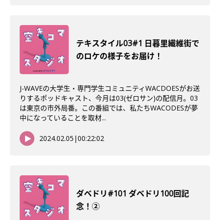
テキスタイル03#1 日暮里繊維街で
のロケの様子をお届け！
J-WAVEの大学生・専門学生コミュニティWACDOESがお送
りするポッドキャスト、今月は03(ゼロサン)の配信月。03
は東京の市外局番。この番組では、私たちWACODESが夢
中になっていることを取材...
2024.02.05
|
00:22:02
ダベドリ#101 ダベドリ100回記
念！②