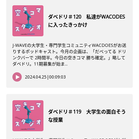
ダべドリ＃120 私達がWACODES
に入ったきっかけ
J-WAVEの大学生・専門学生コミュニティWACDOESがお送
りするポッドキャスト。今月の企画は、「だべってる ドリ
ンクバーで 2時間半。今日の空きコマ 勝ち確定。」略して
ダベドリ。11期募集が始ま...
2024.04.25
|
00:09:03
ダべドリ＃119 大学生の面白そう
な授業