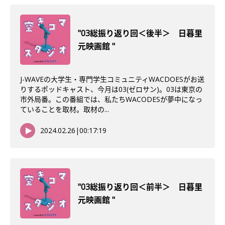
"03総振り返り回＜後半＞ 日暮里
元映画館 "
J-WAVEの大学生・専門学生コミュニティWACDOESがお送
りするポッドキャスト、今月は03(ゼロサン)。03は東京の
市外局番。この番組では、私たちWACODESが夢中になっ
ていることを取材。取材の...
2024.02.26
|
00:17:19
"03総振り返り回＜前半＞ 日暮里
元映画館 "