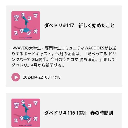
ダベドリ#117 新しく始めたこと
J-WAVEの大学生・専門学生コミュニティWACDOESがお送
りするポッドキャスト。今月の企画は、「だべってる ドリ
ンクバーで 2時間半。今日の空きコマ 勝ち確定。」略して
ダベドリ。4月から新学期も...
2024.04.22
|
00:11:18
ダべドリ＃116 10期 春の時間割