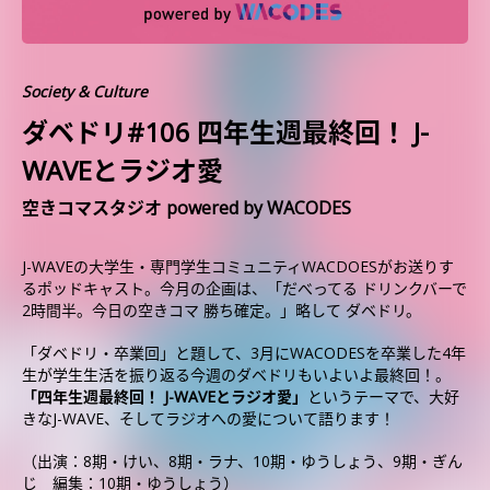
Society & Culture
ダベドリ#106 四年生週最終回！ J-
WAVEとラジオ愛
空きコマスタジオ powered by WACODES
J-WAVEの大学生・専門学生コミュニティWACDOESがお送りす
るポッドキャスト。今月の企画は、「だべってる ドリンクバーで
2時間半。今日の空きコマ 勝ち確定。」略して ダベドリ。
「ダベドリ・卒業回」と題して、3月にWACODESを卒業した4年
生が学生生活を振り返る今週のダベドリもいよいよ最終回！。
「四年生週最終回！ J-WAVEとラジオ愛」
というテーマで、大好
きなJ-WAVE、そしてラジオへの愛について語ります！
（出演：8期・けい、8期・ラナ、10期・ゆうしょう、9期・ぎん
じ 編集：10期・ゆうしょう）