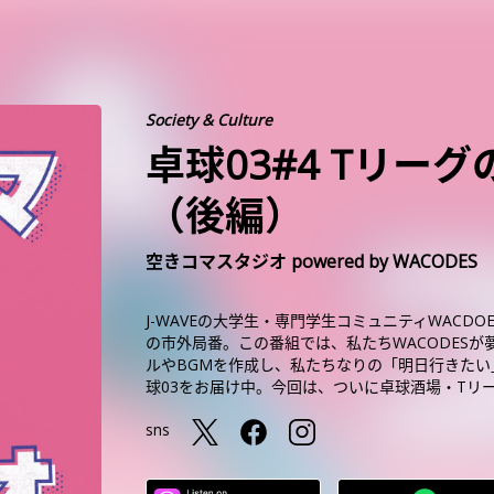
Society & Culture
卓球03#4 Tリー
（後編）
空きコマスタジオ powered by WACODES
J-WAVEの大学生・専門学生コミュニティWACDO
の市外局番。この番組では、私たちWACODES
ルやBGMを作成し、私たちなりの「明日行きた
球03をお届け中。今回は、ついに卓球酒場・Tリ
sns