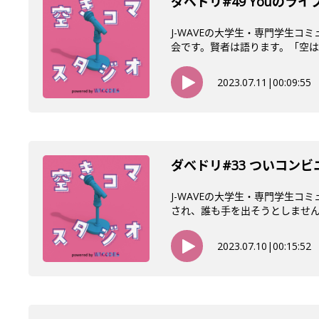
ダベドリ#49 Youのラ
J-WAVEの大学生・専門学生
会です。賢者は語ります。「空は青
2023.07.11
|
00:09:55
ダべドリ#33 ついコン
J-WAVEの大学生・専門学生
され、誰も手を出そうとしませんで
2023.07.10
|
00:15:52