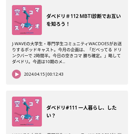
ダべドリ＃112 MBTI診断でお互い
を知ろう！
J-WAVEの大学生・専門学生コミュニティWACDOESがお送
りするポッドキャスト。今月の企画は、「だべってる ドリ
ンクバーで 2時間半。今日の空きコマ 勝ち確定。」略して
ダベドリ。今週は10期のメ...
2024.04.15
|
00:12:43
ダベドリ#111 一人暮らし、した
い？