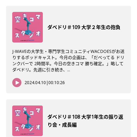
ダべドリ＃109 大学２年生の抱負
J-WAVEの大学生・専門学生コミュニティWACDOESがお送
りするポッドキャスト。今月の企画は、「だべってる ドリ
ンクバーで 2時間半。今日の空きコマ 勝ち確定。」略して
ダベドリ。先週に引き続き、...
2024.04.10
|
00:10:26
ダべドリ＃108 大学1年生の振り返
り会・成長編