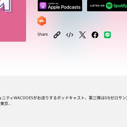
Share
ミュニティWACDOESがお送りするポッドキャスト、第三弾は03(ゼロ
京...