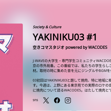
Society & Culture
YAKINIKU03 #1
空きコマスタジオ powered by WACODES
J-WAVEの大学生・専門学生コミュニティWACDO
京の市外局番。この番組では、私たちの学生らしさ
材。取材の時に集めた音を元にジングルやBGM
03初回はYAKINIKU03と題して焼肉、特に
す。今週は、上野にある東京苑での実際のロケの
に焼肉について語るWACODES。はたして焼肉と
sns