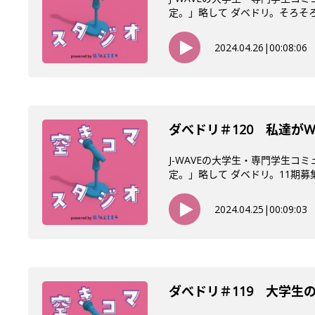
定。」略して ダベドリ。そろそろ始
2024.04.26
|
00:08:06
ダべドリ＃120 私達がW
J-WAVEの大学生・専門学生コ
定。」略して ダベドリ。11期募集
2024.04.25
|
00:09:03
ダべドリ＃119 大学生