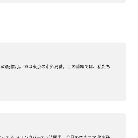
サン)の配信月。03は東京の市外局番。この番組では、私たち
べってる ドリンクバーで 2時間半。今日の空きコマ 勝ち確