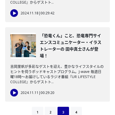
COLLEGE』からゲストト...
2024.11.18
|
00:29:42
「恐竜くん」こと、恐竜専門サイ
エンスコミュニケーター・イラス
トレーターの 田中真士さんが登
場！
吉岡里帆が多彩なゲストを迎え、豊かなライフスタイルの
ヒントを伺うポッドキャストプログラム。J-wave 毎週日
曜18時～お届けしているラジオ番組『UR LIFESTYLE
COLLEGE』からゲストト...
2024.11.11
|
00:29:20
1
2
3
4