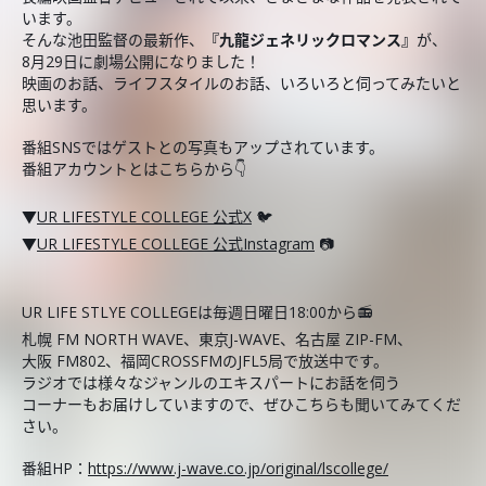
います。
そんな池田監督の最新作、
『九龍ジェネリックロマンス』
が、
8月29日に劇場公開になりました！
映画のお話、ライフスタイルのお話、いろいろと伺ってみたいと
思います。
番組SNSではゲストとの写真もアップされています。
番組アカウントとはこちらから👇
▼
UR LIFESTYLE COLLEGE 公式X
🐦
▼
UR LIFESTYLE COLLEGE 公式Instagram
📷
UR LIFE STLYE COLLEGEは毎週日曜日18:00から📻
札幌 FM NORTH WAVE、東京J-WAVE、名古屋 ZIP-FM、
大阪 FM802、福岡CROSSFMのJFL5局で放送中です。
ラジオでは様々なジャンルのエキスパートにお話を伺う
コーナーもお届けしていますので、ぜひこちらも聞いてみてくだ
さい。
番組HP：
https://www.j-wave.co.jp/original/lscollege/