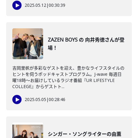
2025.05.12
|
00:30:39
ZAZEN BOYS の 向井秀徳さんが登
場！
吉岡里帆が多彩なゲストを迎え、豊かなライフスタイルの
ヒントを伺うポッドキャストプログラム。J-wave 毎週日
曜18時～お届けしているラジオ番組『UR LIFESTYLE
COLLEGE』からゲストト...
2025.05.05
|
00:28:46
シンガー・ソングライターの由薫