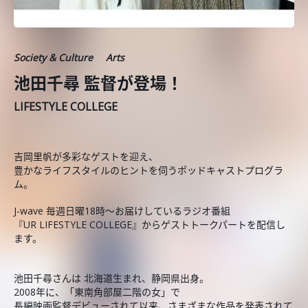
Society & Culture
Arts
池田千尋 監督が登場！
LIFESTYLE COLLEGE
吉岡里帆が多彩なゲストを迎え、
豊かなライフスタイルのヒントを伺うポッドキャストプログラ
ム。
J-wave 毎週日曜18時～お届けしているラジオ番組
『UR LIFESTYLE COLLEGE』からゲストトークパートを配信し
ます。
池田千尋さんは 北海道生まれ、静岡県出身。
2008年に、「東南角部屋二階の女」で
長編映画監督デビューされて以来、さまざまな作品を発表されて