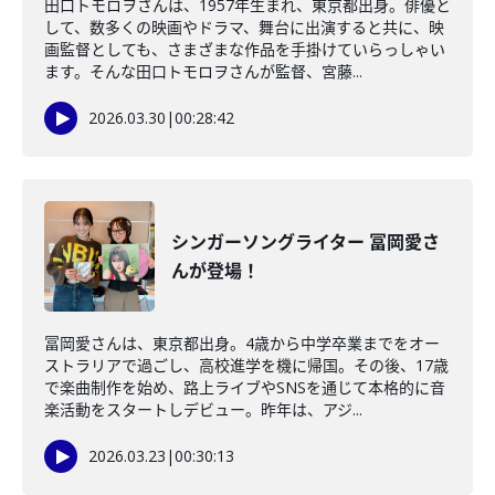
田口トモロヲさんは、1957年生まれ、東京都出身。俳優と
して、数多くの映画やドラマ、舞台に出演すると共に、映
画監督としても、さまざまな作品を手掛けていらっしゃい
ます。そんな田口トモロヲさんが監督、宮藤...
2026.03.30
|
00:28:42
シンガーソングライター 冨岡愛さ
んが登場！
冨岡愛さんは、東京都出身。4歳から中学卒業までをオー
ストラリアで過ごし、高校進学を機に帰国。その後、17歳
で楽曲制作を始め、路上ライブやSNSを通じて本格的に音
楽活動をスタートしデビュー。昨年は、アジ...
2026.03.23
|
00:30:13