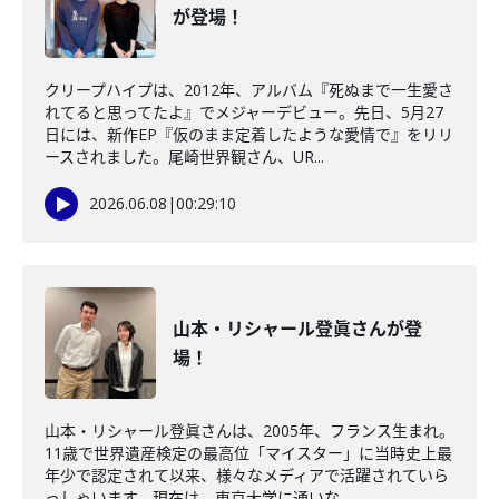
が登場！
クリープハイプは、2012年、アルバム『死ぬまで一生愛さ
れてると思ってたよ』でメジャーデビュー。先日、5月27
日には、新作EP『仮のまま定着したような愛情で』をリリ
ースされました。尾崎世界観さん、UR...
2026.06.08
|
00:29:10
山本・リシャール登眞さんが登
場！
山本・リシャール登眞さんは、2005年、フランス生まれ。
11歳で世界遺産検定の最高位「マイスター」に当時史上最
年少で認定されて以来、様々なメディアで活躍されていら
っしゃいます。現在は、東京大学に通いな...