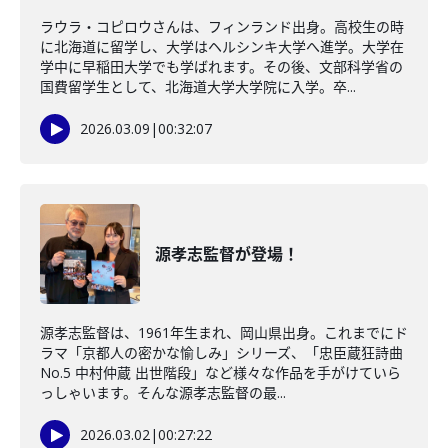
ラウラ・コピロウさんは、フィンランド出身。高校生の時
に北海道に留学し、大学はヘルシンキ大学へ進学。大学在
学中に早稲田大学でも学ばれます。その後、文部科学省の
国費留学生として、北海道大学大学院に入学。卒...
2026.03.09
|
00:32:07
源孝志監督が登場！
源孝志監督は、1961年生まれ、岡山県出身。これまでにド
ラマ「京都人の密かな愉しみ」シリーズ、「忠臣蔵狂詩曲
No.5 中村仲蔵 出世階段」など様々な作品を手がけていら
っしゃいます。そんな源孝志監督の最...
2026.03.02
|
00:27:22