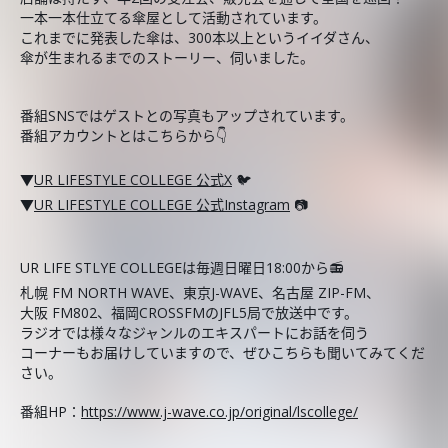
一本一本仕立てる傘屋として活動されています。
これまでに発表した傘は、300本以上というイイダさん、
傘が生まれるまでのストーリー、伺いました。
番組SNSではゲストとの写真もアップされています。
番組アカウントとはこちらから👇
▼
UR LIFESTYLE COLLEGE 公式X
🐦
▼
UR LIFESTYLE COLLEGE 公式Instagram
📷
UR LIFE STLYE COLLEGEは毎週日曜日18:00から📻
札幌 FM NORTH WAVE、東京J-WAVE、名古屋 ZIP-FM、
大阪 FM802、福岡CROSSFMのJFL5局で放送中です。
ラジオでは様々なジャンルのエキスパートにお話を伺う
コーナーもお届けしていますので、ぜひこちらも聞いてみてくだ
さい。
番組HP：
https://www.j-wave.co.jp/original/lscollege/