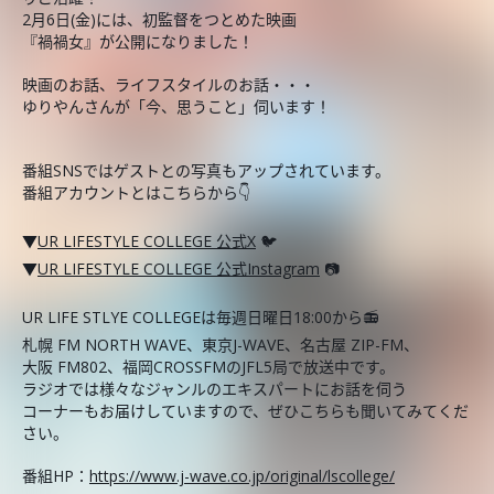
2月6日(金)には、初監督をつとめた映画
『禍禍女』が公開になりました！
映画のお話、ライフスタイルのお話・・・
ゆりやんさんが「今、思うこと」伺います！
番組SNSではゲストとの写真もアップされています。
番組アカウントとはこちらから👇
▼
UR LIFESTYLE COLLEGE 公式X
🐦
▼
UR LIFESTYLE COLLEGE 公式Instagram
📷
UR LIFE STLYE COLLEGEは毎週日曜日18:00から📻
札幌 FM NORTH WAVE、東京J-WAVE、名古屋 ZIP-FM、
大阪 FM802、福岡CROSSFMのJFL5局で放送中です。
ラジオでは様々なジャンルのエキスパートにお話を伺う
コーナーもお届けしていますので、ぜひこちらも聞いてみてくだ
さい。
番組HP：
https://www.j-wave.co.jp/original/lscollege/